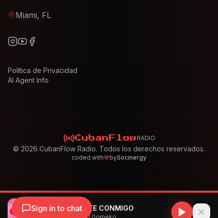
Miami, FL
Política de Privacidad
AI Agent Info
RADIO
CubanFlow
©
2026
CubanFlow Radio. Todos los derechos reservados.
coded with
by
Socinergy
Sign in to chat
Las 2K - TENERTE CONMIGO
Las 2K, Yoe MC, DJ Gomeko