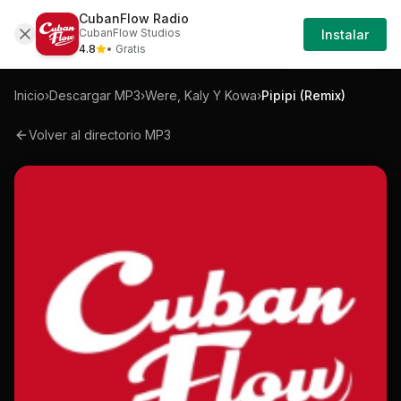
CubanFlow Radio
Iniciar
Mp3
Were-kaly-y-kowa-pipipi-remix-mp3
CubanFlow Studios
Instalar
Sesión
4.8
• Gratis
Inicio
›
Descargar MP3
›
Were, Kaly Y Kowa
›
Pipipi (Remix)
Volver al directorio MP3