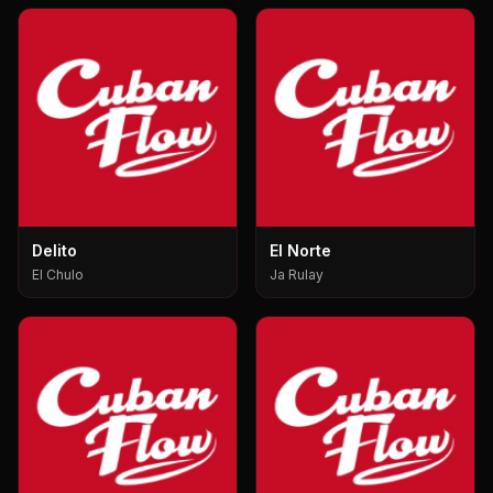
Delito
El Norte
El Chulo
Ja Rulay