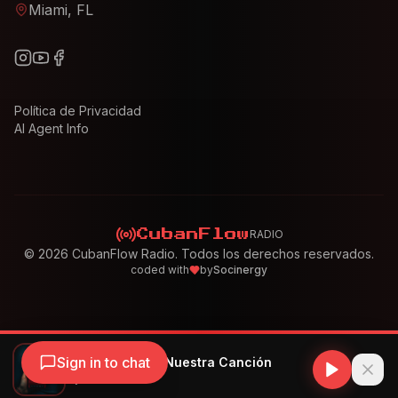
Miami, FL
Política de Privacidad
AI Agent Info
RADIO
CubanFlow
©
2026
CubanFlow Radio. Todos los derechos reservados.
coded with
by
Socinergy
Sign in to chat
Bryan Manuel - Nuestra Canción
Bryan Manuel