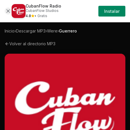
CubanFlow Radio
Iniciar
Mp3
Were-guerrero-mp3
CubanFlow Studios
Instalar
Sesión
4.8
• Gratis
Inicio
›
Descargar MP3
›
Were
›
Guerrero
Volver al directorio MP3