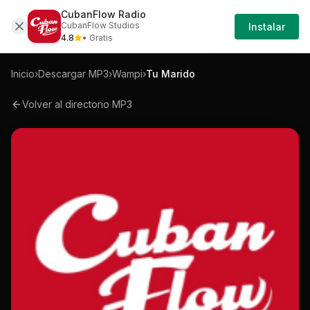
CubanFlow Radio
Iniciar
Mp3
Wampi-tu-marido-mp3
CubanFlow Studios
Instalar
Sesión
4.8
• Gratis
Inicio
›
Descargar MP3
›
Wampi
›
Tu Marido
Volver al directorio MP3