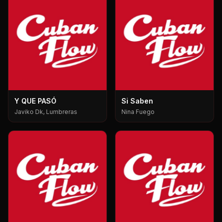
Y QUE PASÓ
Si Saben
Javiko Dk, Lumbreras
Nina Fuego