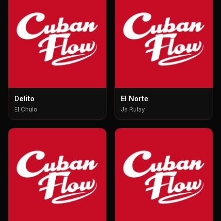
Delito
El Norte
El Chulo
Ja Rulay