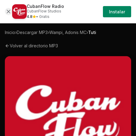
CubanFlow Radio
Iniciar
Mp3
Wampi-adonis-mc-tuti-mp3
CubanFlow Studios
Instalar
Sesión
4.8
• Gratis
Inicio
›
Descargar MP3
›
Wampi, Adonis MC
›
Tuti
Volver al directorio MP3