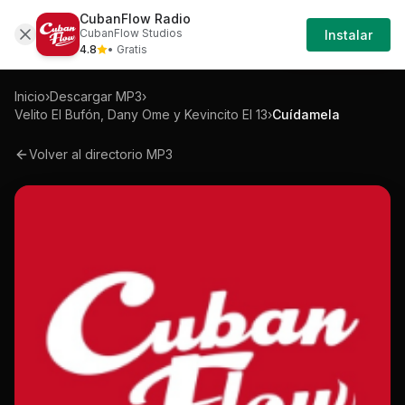
CubanFlow Radio
Iniciar
Mp3
Velito-el-bufon-dany-ome-y-kevincito-
CubanFlow Studios
Instalar
Sesión
4.8
• Gratis
Inicio
›
Descargar MP3
›
Velito El Bufón, Dany Ome y Kevincito El 13
›
Cuídamela
Volver al directorio MP3