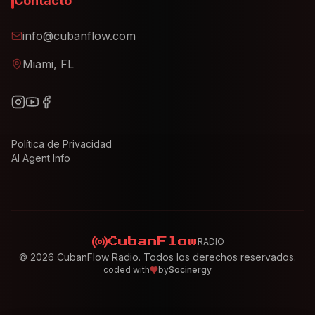
Contacto
info@cubanflow.com
Miami, FL
Política de Privacidad
AI Agent Info
RADIO
CubanFlow
©
2026
CubanFlow Radio. Todos los derechos reservados.
coded with
by
Socinergy