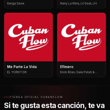
Itanga Sese
Nany La Kbra, Lil Goat, LH
Me Parte La Vida
Efímero
EL YORDY DK
Erick Brian, Dale Pututi &
Nesty, Dale Pututi, Nesty
TIENDA OFICIAL CUBANFLOW
Si te gusta esta canción, te va