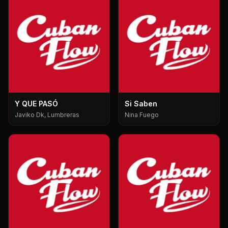
Y QUE PASÓ
Si Saben
Javiko Dk, Lumbreras
Nina Fuego