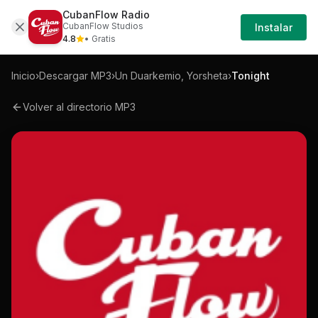
CubanFlow Radio
Iniciar
Mp3
Un-duarkemio-yorsheta-tonight-mp3
CubanFlow Studios
Instalar
Sesión
4.8
• Gratis
Inicio
›
Descargar MP3
›
Un Duarkemio, Yorsheta
›
Tonight
Volver al directorio MP3