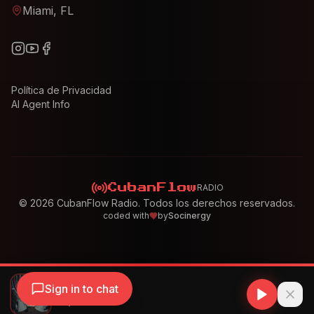
Miami, FL
Política de Privacidad
AI Agent Info
RADIO
CubanFlow
©
2026
CubanFlow Radio. Todos los derechos reservados.
coded with
by
Socinergy
Sign in to chat
Tainy - LA BABY
Tainy