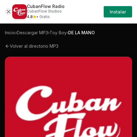
CubanFlow Radio
Iniciar
Mp3
Toy-boy-de-la-mano-mp3
CubanFlow Studios
Instalar
Sesión
4.8
• Gratis
Inicio
›
Descargar MP3
›
Toy Boy
›
DE LA MANO
Volver al directorio MP3