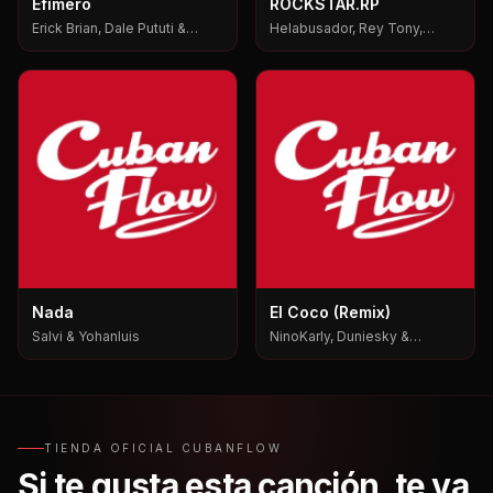
Efímero
ROCKSTAR.RP
Erick Brian, Dale Pututi &
Helabusador, Rey Tony,
Nesty, Dale Pututi, Nesty
6ix9ine
Nada
El Coco (Remix)
Salvi & Yohanluis
NinoKarly, Duniesky &
Yabositoh Pks
TIENDA OFICIAL CUBANFLOW
Si te gusta esta canción, te va