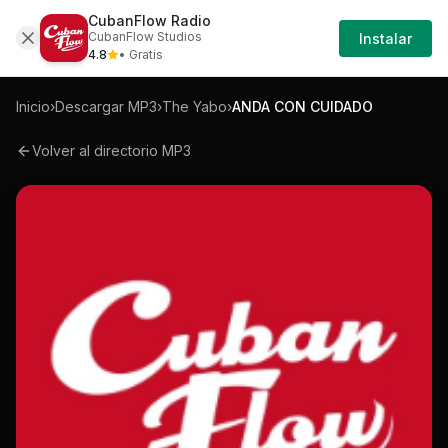
CubanFlow Radio
Iniciar
Mp3
The-yabo-anda-con-cuidado-mp3
CubanFlow Studios
Instalar
Sesión
4.8
• Gratis
Inicio
›
Descargar MP3
›
The Yabo
›
ANDA CON CUIDADO
Volver al directorio MP3