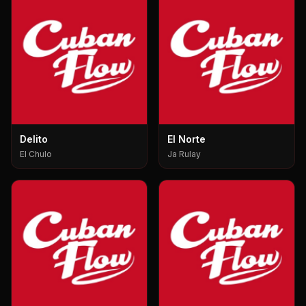
Delito
El Norte
El Chulo
Ja Rulay