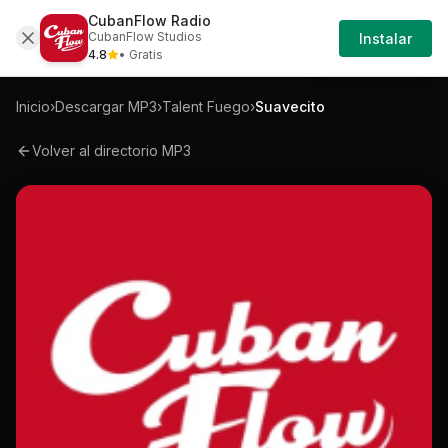
CubanFlow Radio
Iniciar
Mp3
Talent-fuego-suavecito-mp3
CubanFlow Studios
Instalar
Sesión
4.8
• Gratis
Inicio
›
Descargar MP3
›
Talent Fuego
›
Suavecito
Volver al directorio MP3