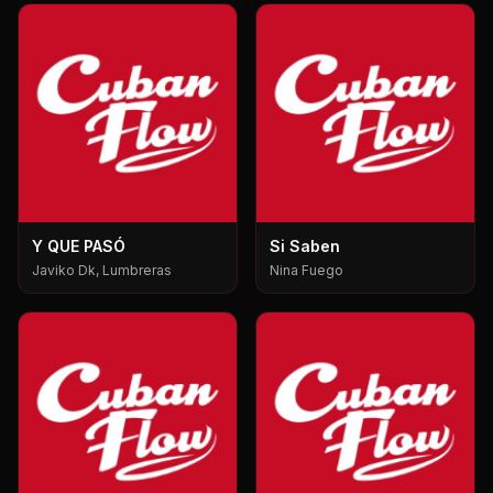
Y QUE PASÓ
Si Saben
Javiko Dk, Lumbreras
Nina Fuego