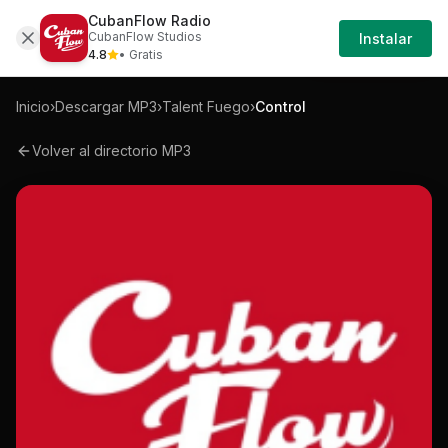
CubanFlow Radio
Iniciar
Mp3
Talent-fuego-control-mp3
CubanFlow Studios
Instalar
Sesión
4.8
• Gratis
Inicio
›
Descargar MP3
›
Talent Fuego
›
Control
Volver al directorio MP3