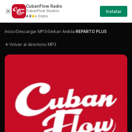
CubanFlow Radio
Iniciar
Mp3
Seikan-anikila-reparto-plus-mp3
CubanFlow Studios
Instalar
Sesión
4.8
• Gratis
Inicio
›
Descargar MP3
›
Seikan Anikila
›
REPARTO PLUS
Volver al directorio MP3