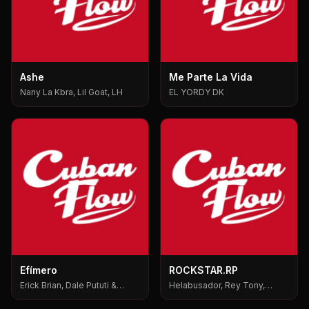
Ashe
Me Parte La Vida
Nany La Kbra, Lil Goat, LH
EL YORDY DK
Efímero
ROCKSTAR.RP
Erick Brian, Dale Pututi &
Helabusador, Rey Tony,
Nesty, Dale Pututi, Nesty
6ix9ine