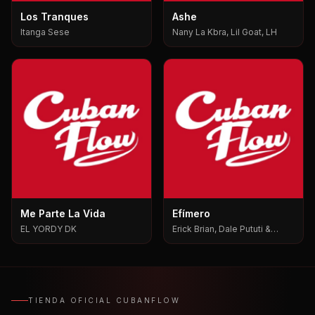
Los Tranques
Ashe
Itanga Sese
Nany La Kbra, Lil Goat, LH
Me Parte La Vida
Efímero
EL YORDY DK
Erick Brian, Dale Pututi &
Nesty, Dale Pututi, Nesty
TIENDA OFICIAL CUBANFLOW