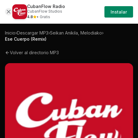
CubanFlow Radio
Iniciar
Mp3
Seikan-anikila-melodiako-ese-cuerpo-r
CubanFlow Studios
Instalar
Sesión
4.8
• Gratis
Inicio
›
Descargar MP3
›
Seikan Anikila, Melodiako
›
Ese Cuerpo (Remix)
Volver al directorio MP3