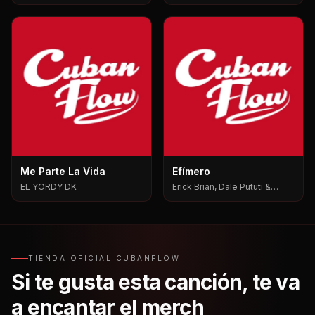
Me Parte La Vida
Efímero
EL YORDY DK
Erick Brian, Dale Pututi &
Nesty, Dale Pututi, Nesty
TIENDA OFICIAL CUBANFLOW
Si te gusta esta canción, te va
a encantar el merch