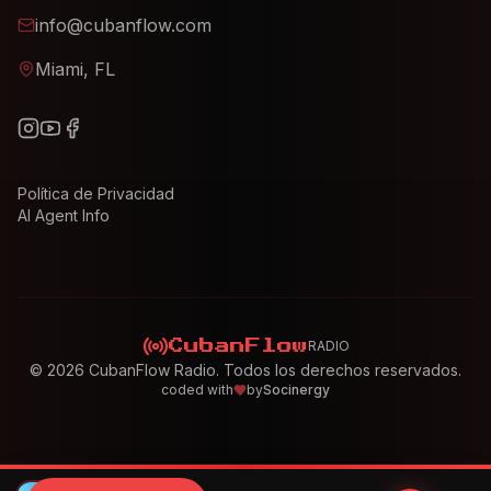
info@cubanflow.com
Miami, FL
Política de Privacidad
AI Agent Info
RADIO
CubanFlow
©
2026
CubanFlow Radio. Todos los derechos reservados.
coded with
by
Socinergy