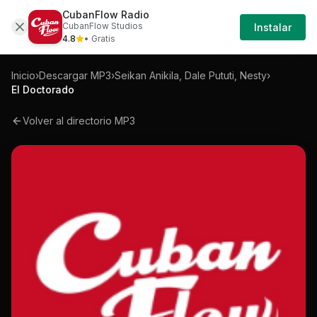
CubanFlow Radio
Iniciar
Mp3
Seikan-anikila-dale-pututi-nesty-el-do
CubanFlow Studios
Instalar
Sesión
4.8
• Gratis
Inicio
›
Descargar MP3
›
Seikan Anikila, Dale Pututi, Nesty
›
El Doctorado
Volver al directorio MP3