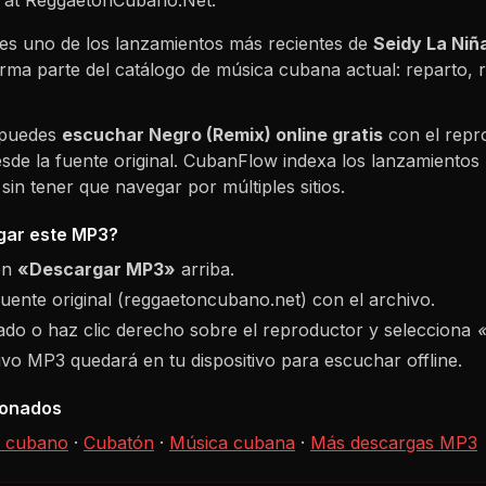
es uno de los lanzamientos más recientes de
Seidy La Niñ
orma parte del catálogo de música cubana actual: reparto
 puedes
escuchar
Negro (Remix)
online gratis
con el repr
sde la fuente original. CubanFlow indexa los lanzamientos 
in tener que navegar por múltiples sitios.
ar este MP3?
ón
«Descargar MP3»
arriba.
fuente original (reggaetoncubano.net) con el archivo.
do o haz clic derecho sobre el reproductor y selecciona
hivo MP3 quedará en tu dispositivo para escuchar offline.
ionados
 cubano
·
Cubatón
·
Música cubana
·
Más descargas MP3