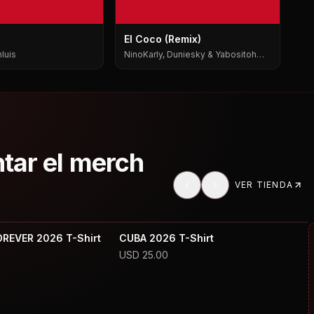
El Coco (Remix)
luis
NinoKarly, Duniesky & Yabositoh
Pks
ntar el merch
VER TIENDA
OREVER 2026 T-Shirt
CUBA 2026 T-Shirt
USD
25.00