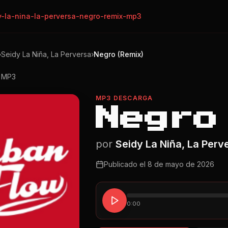
y-la-nina-la-perversa-negro-remix-mp3
›
Seidy La Niña, La Perversa
›
Negro (Remix)
o MP3
MP3 DESCARGA
Negro
por
Seidy La Niña, La Perv
Publicado el
8 de mayo de 2026
0:00