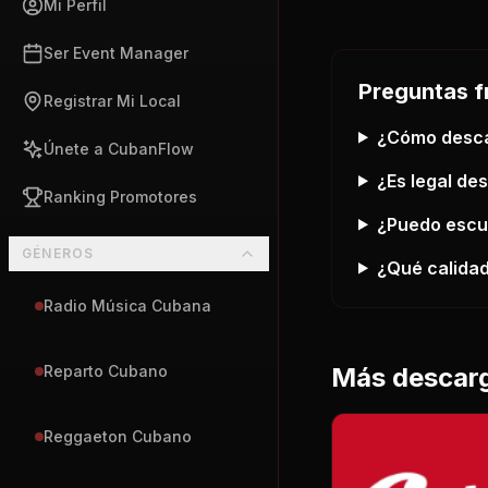
Mi Perfil
Ser Event Manager
Preguntas f
Registrar Mi Local
¿Cómo desc
Únete a CubanFlow
¿Es legal de
Ranking Promotores
¿Puedo esc
GÉNEROS
¿Qué calidad
Radio Música Cubana
Más descar
Reparto Cubano
Reggaeton Cubano