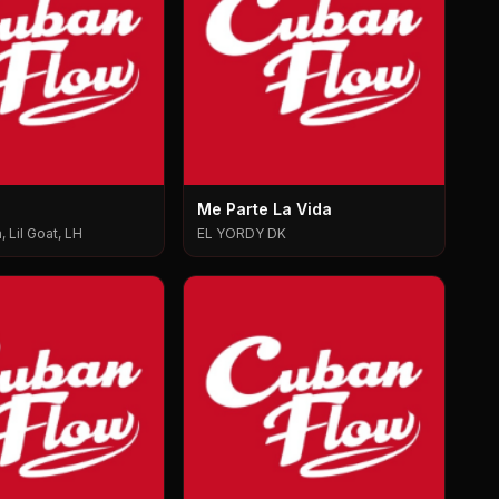
Me Parte La Vida
 Lil Goat, LH
EL YORDY DK