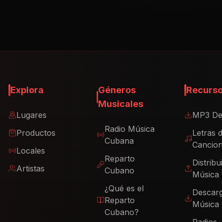
Explora
Géneros
Recurs
Musicales
Lugares
MP3 De
Radio Música
Productos
Letras 
Cubana
Cancio
Locales
Reparto
Distribu
Artistas
Cubano
Música
¿Qué es el
Descar
Reparto
Música
Cubano?