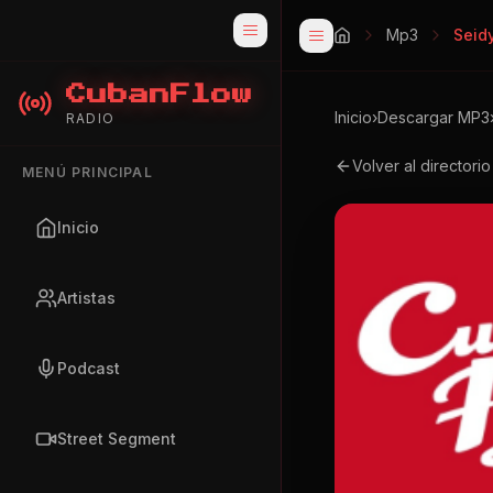
Mp3
Seid
CubanFlow
Inicio
›
Descargar MP3
RADIO
Volver al directori
MENÚ PRINCIPAL
Inicio
Artistas
Podcast
Street Segment