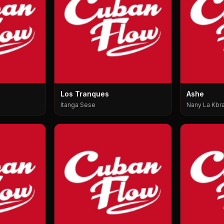
Los Tranques
Ashe
Itanga Sese
Nany La Kbra,