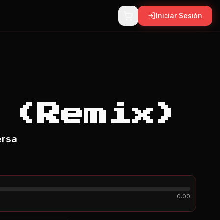
Iniciar Sesión
 (Remix)
ersa
0:00