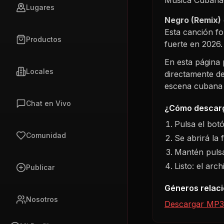
Lugares
Negro (Remix)
Esta canción f
Productos
fuerte en
2026
.
En esta página
Locales
directamente de
escena cubana s
Chat en Vivo
¿Cómo descarg
Pulsa el bot
Comunidad
Se abrirá la 
Mantén pulsa
Listo: el arc
Publicar
Géneros relac
Nosotros
Descargar MP3