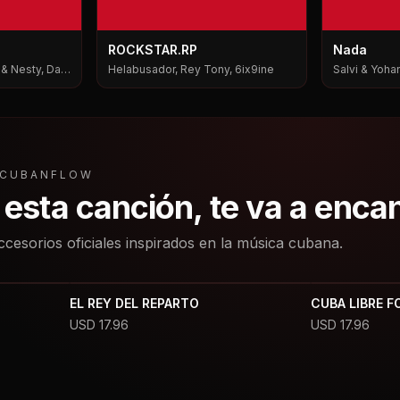
ROCKSTAR.RP
Nada
i & Nesty, Dale
Helabusador, Rey Tony, 6ix9ine
Salvi & Yohan
L CUBANFLOW
a esta canción, te va a enca
ccesorios oficiales inspirados en la música cubana.
EL REY DEL REPARTO
CUBA LIBRE F
USD
17.96
USD
17.96