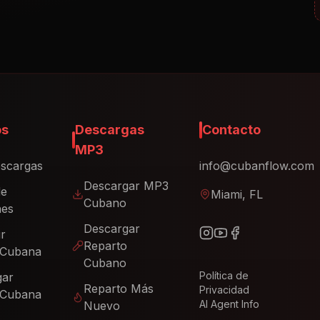
os
Descargas
Contacto
MP3
scargas
info@cubanflow.com
Descargar MP3
de
Miami, FL
Cubano
nes
Descargar
ir
Reparto
 Cubana
Cubano
Política de
gar
Reparto Más
Privacidad
 Cubana
AI Agent Info
Nuevo