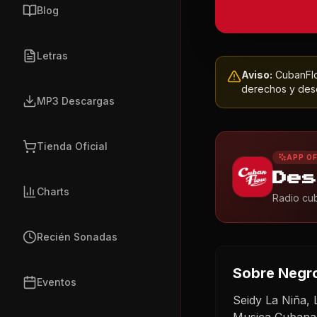
Blog
Letras
Aviso:
CubanFlow
derechos y dese
MP3 Descargas
Tienda Oficial
APP OF
Des
Charts
Radio cub
Recién Sonadas
Sobre
Negro
Eventos
Seidy La Niña,
Musica Cubana