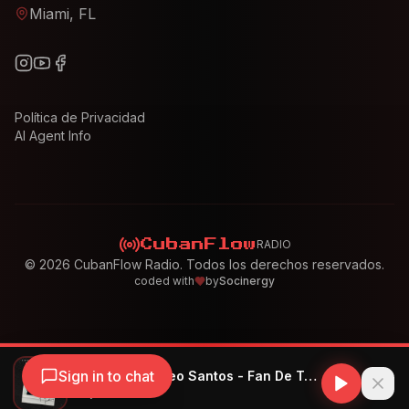
Miami, FL
Política de Privacidad
AI Agent Info
RADIO
CubanFlow
©
2026
CubanFlow Radio. Todos los derechos reservados.
coded with
by
Socinergy
Sign in to chat
Nicky Jam, Romeo Santos - Fan De Tus Fotos
Nicky Jam