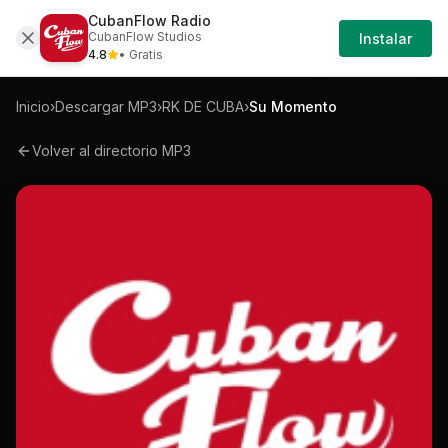
CubanFlow Radio
Iniciar
Mp3
Rk-de-cuba-su-momento-mp3
CubanFlow Studios
Instalar
Sesión
4.8
• Gratis
Inicio
›
Descargar MP3
›
RK DE CUBA
›
Su Momento
Volver al directorio MP3