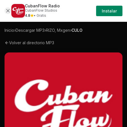
CubanFlow Radio
Iniciar
Mp3
Rizo-mxgen-culo-mp3
CubanFlow Studios
Instalar
Sesión
4.8
• Gratis
Inicio
›
Descargar MP3
›
RIZO, Mxgen
›
CULO
Volver al directorio MP3