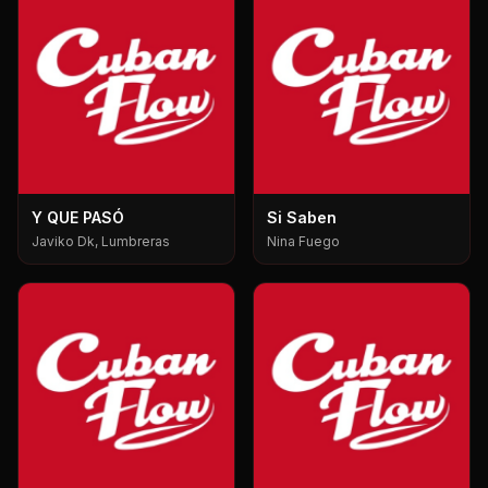
Y QUE PASÓ
Si Saben
Javiko Dk, Lumbreras
Nina Fuego