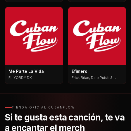
Me Parte La Vida
Efímero
EL YORDY DK
Erick Brian, Dale Pututi &
Nesty, Dale Pututi, Nesty
TIENDA OFICIAL CUBANFLOW
Si te gusta esta canción, te va
a encantar el merch