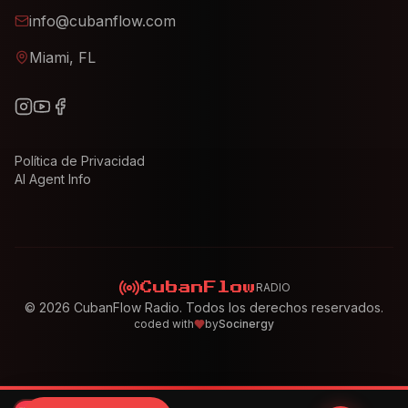
info@cubanflow.com
Miami, FL
Política de Privacidad
AI Agent Info
RADIO
CubanFlow
©
2026
CubanFlow Radio. Todos los derechos reservados.
coded with
by
Socinergy