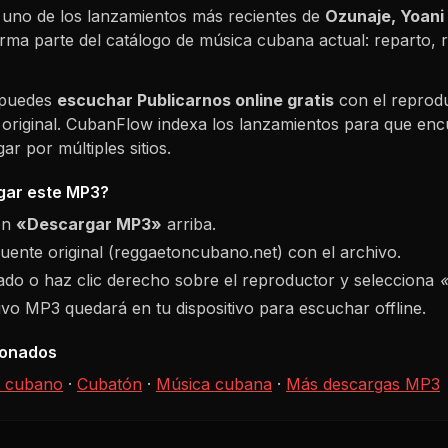
uno de los lanzamientos más recientes de
Ozunaje, Yoani
orma parte del catálogo de música cubana actual: reparto
 puedes
escuchar
Publicarnos
online gratis
con el reprod
 original. CubanFlow indexa los lanzamientos para que enc
r por múltiples sitios.
ar este MP3?
ón
«Descargar MP3»
arriba.
fuente original (reggaetoncubano.net) con el archivo.
do o haz clic derecho sobre el reproductor y selecciona
hivo MP3 quedará en tu dispositivo para escuchar offline.
ionados
 cubano
·
Cubatón
·
Música cubana
·
Más descargas MP3