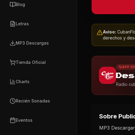
Blog
Letras
Aviso:
CubanFlow
derechos y dese
MP3 Descargas
Tienda Oficial
APP OF
Des
Charts
Radio cub
Recién Sonadas
Sobre
Publi
Eventos
MP3 Descargar 