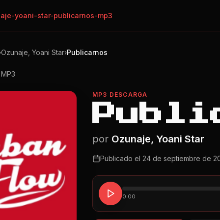
aje-yoani-star-publicarnos-mp3
›
Ozunaje, Yoani Star
›
Publicarnos
o MP3
MP3 DESCARGA
Publi
por
Ozunaje, Yoani Star
Publicado el
24 de septiembre de 2
0:00