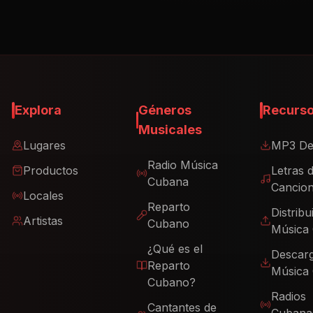
Explora
Géneros
Recurs
Musicales
Lugares
MP3 De
Radio Música
Productos
Letras 
Cubana
Cancio
Locales
Reparto
Distribu
Artistas
Cubano
Música
¿Qué es el
Descar
Reparto
Música
Cubano?
Radios
Cantantes de