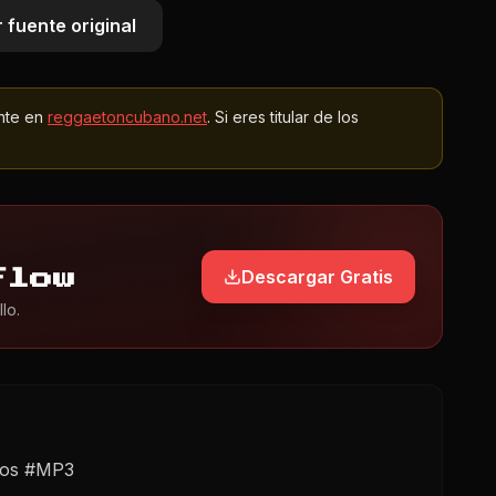
 fuente original
nte en
reggaetoncubano.net
. Si eres titular de los
Descargar Gratis
Flow
lo.
rnos #MP3