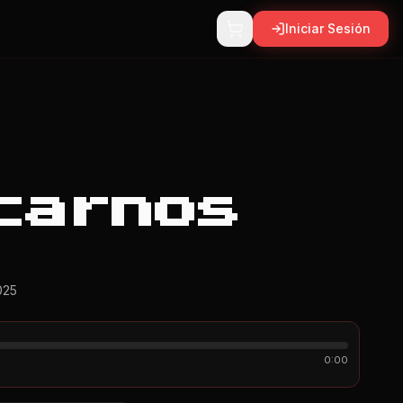
Iniciar Sesión
carnos
025
0:00