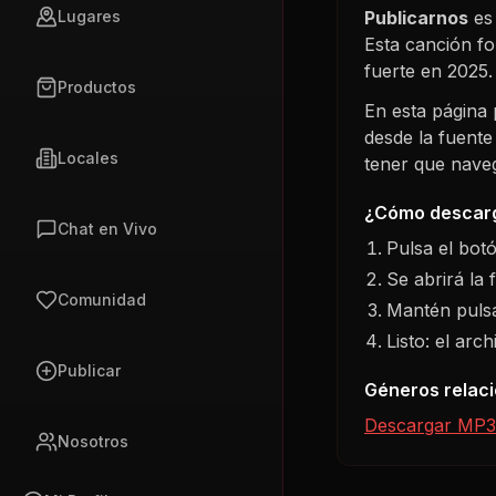
Publicarnos
es 
Lugares
Esta canción f
fuerte en
2025
.
Productos
En esta página
desde la fuente
Locales
tener que navega
¿Cómo descarg
Chat en Vivo
Pulsa el bot
Se abrirá la 
Comunidad
Mantén pulsa
Listo: el arc
Publicar
Géneros relac
Descargar MP3
Nosotros