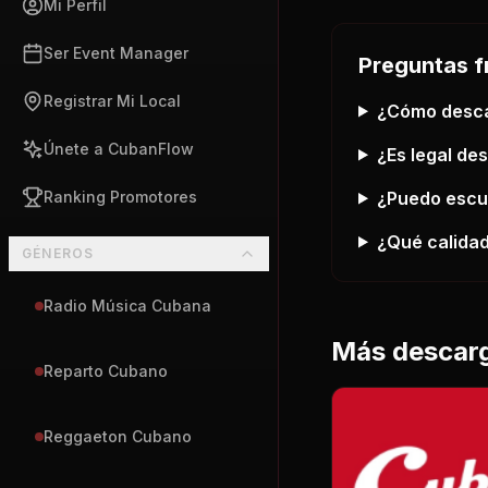
Mi Perfil
Ser Event Manager
Preguntas f
Registrar Mi Local
¿Cómo desc
Únete a CubanFlow
¿Es legal de
¿Puedo esc
Ranking Promotores
¿Qué calidad
GÉNEROS
Radio Música Cubana
Más descar
Reparto Cubano
Reggaeton Cubano