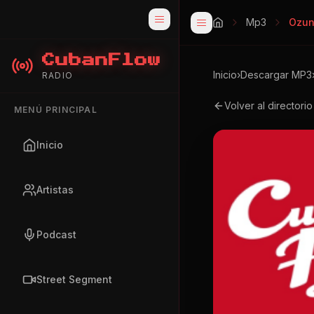
Mp3
Ozun
CubanFlow
Inicio
›
Descargar MP3
RADIO
Volver al directori
MENÚ PRINCIPAL
Inicio
Artistas
Podcast
Street Segment