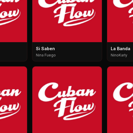
Si Saben
La Banda
Nina Fuego
NinoKarly