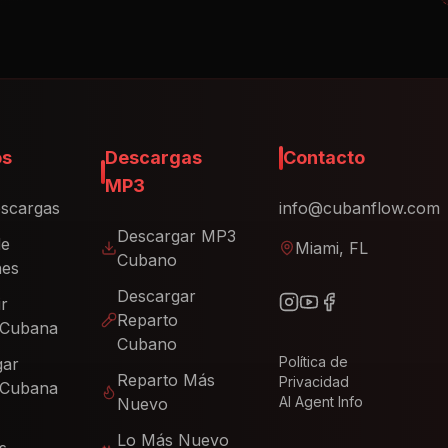
os
Descargas
Contacto
MP3
scargas
info@cubanflow.com
Descargar MP3
de
Miami, FL
Cubano
nes
Descargar
ir
Reparto
 Cubana
Cubano
Política de
gar
Reparto Más
Privacidad
 Cubana
AI Agent Info
Nuevo
Lo Más Nuevo