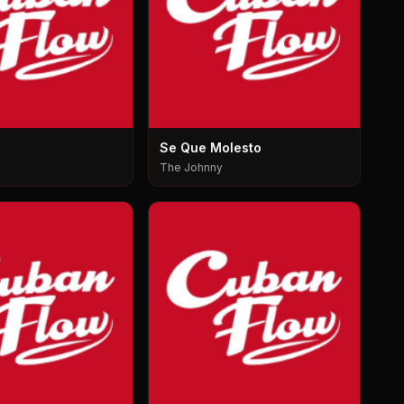
Se Que Molesto
The Johnny