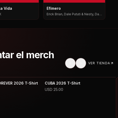
La Vida
Efímero
K
Erick Brian, Dale Pututi & Nesty, Dale
Pututi, Nesty
ntar el merch
VER TIENDA
OREVER 2026 T-Shirt
CUBA 2026 T-Shirt
USD
25.00