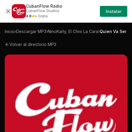
CubanFlow Radio
Iniciar
Mp3
Ninokarly-el-chivi-la-cara-quien-va-ser
CubanFlow Studios
Instalar
Sesión
4.8
• Gratis
Inicio
›
Descargar MP3
›
NinoKarly, El Chivi La Cara
›
Quien Va Ser
Volver al directorio MP3