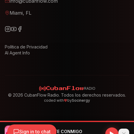
info@cubanflow.com
Miami, FL
Política de Privacidad
AI Agent Info
RADIO
CubanFlow
©
2026
CubanFlow Radio. Todos los derechos reservados.
coded with
by
Socinergy
Sign in to chat
Las 2K - TENERTE CONMIGO