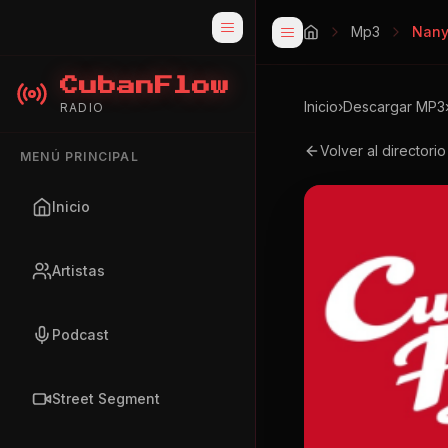
Mp3
Nany
CubanFlow
Inicio
›
Descargar MP3
RADIO
Volver al directori
MENÚ PRINCIPAL
Inicio
Artistas
Podcast
Street Segment