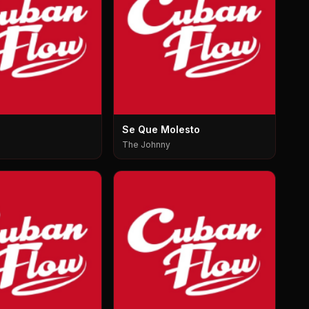
Se Que Molesto
The Johnny