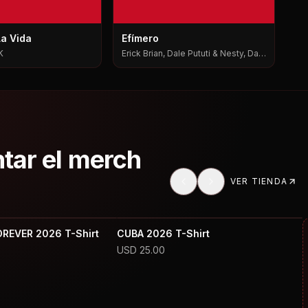
La Vida
Efímero
K
Erick Brian, Dale Pututi & Nesty, Dale
Pututi, Nesty
ntar el merch
VER TIENDA
OREVER 2026 T-Shirt
CUBA 2026 T-Shirt
USD
25.00