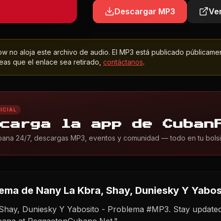
Descargar MP3
Ver
 no aloja este archivo de audio. El MP3 está publicado públicame
as que el enlace sea retirado,
contáctanos
.
ICIAL
carga la app de Cuban
ana 24/7, descargas MP3, eventos y comunidad — todo en tu bolsil
lema
de Nany La Kbra, Shay, Duniesky Y Yabos
Shay, Duniesky Y Yabosito - Problema #MP3. Stay updated
bana at ReggaetonCubano.Net."