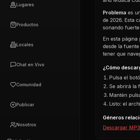
Lugares
Problema
es un
de 2026
. Esta 
Productos
sonando fuert
En esta página
Locales
desde la fuente
tener que navega
Chat en Vivo
¿Cómo descarg
Pulsa el bot
Comunidad
Se abrirá la 
Mantén pulsa
Listo: el arc
Publicar
Géneros relac
Nosotros
Descargar MP3