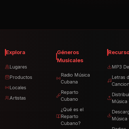
Explora
Géneros
Recurs
Musicales
Lugares
MP3 De
Radio Música
Productos
Letras 
Cubana
Cancio
Locales
Reparto
Distribu
Artistas
Cubano
Música
¿Qué es el
Descar
Reparto
Música
Cubano?