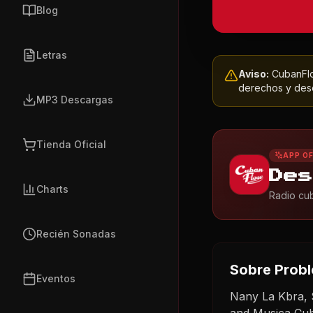
Blog
Letras
Aviso:
CubanFlow
derechos y dese
MP3 Descargas
Tienda Oficial
APP OF
Des
Charts
Radio cub
Recién Sonadas
Sobre
Prob
Eventos
Nany La Kbra, 
and Musica Cu