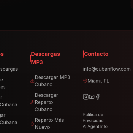
os
Descargas
Contacto
MP3
scargas
info@cubanflow.com
Descargar MP3
de
Miami, FL
Cubano
nes
Descargar
ir
Reparto
 Cubana
Cubano
Política de
gar
Reparto Más
Privacidad
 Cubana
AI Agent Info
Nuevo