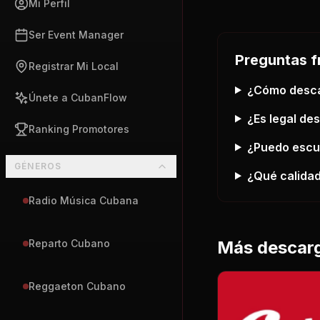
Mi Perfil
Ser Event Manager
Preguntas f
Registrar Mi Local
¿Cómo desc
Únete a CubanFlow
¿Es legal de
Ranking Promotores
¿Puedo esc
GÉNEROS
¿Qué calidad
Radio Música Cubana
Más descar
Reparto Cubano
Reggaeton Cubano