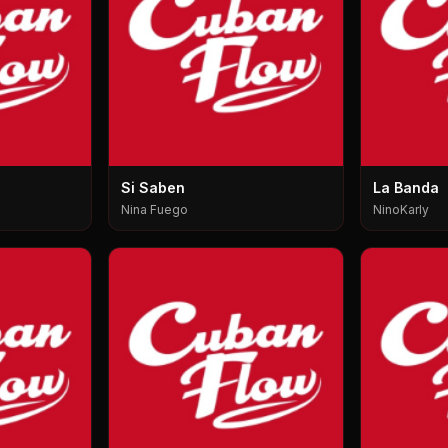
Si Saben
La Banda
Nina Fuego
NinoKarly