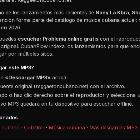
o de los lanzamientos más recientes de
Nany La Kbra, Sh
canción forma parte del catálogo de música cubana actual:
e en
2026
.
 puedes
escuchar
Problema
online gratis
con el reproduct
 original. CubanFlow indexa los lanzamientos para que enc
r por múltiples sitios.
ar este MP3?
ón
«Descargar MP3»
arriba.
fuente original (reggaetoncubano.net) con el archivo.
do o haz clic derecho sobre el reproductor y selecciona
hivo MP3 quedará en tu dispositivo para escuchar offline.
ionados
 cubano
·
Cubatón
·
Música cubana
·
Más descargas MP3