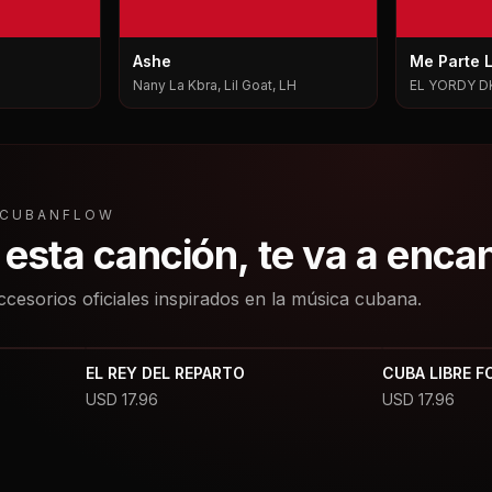
Ashe
Me Parte 
Nany La Kbra, Lil Goat, LH
EL YORDY D
L CUBANFLOW
a esta canción, te va a enca
ccesorios oficiales inspirados en la música cubana.
EL REY DEL REPARTO
CUBA LIBRE F
USD
17.96
USD
17.96