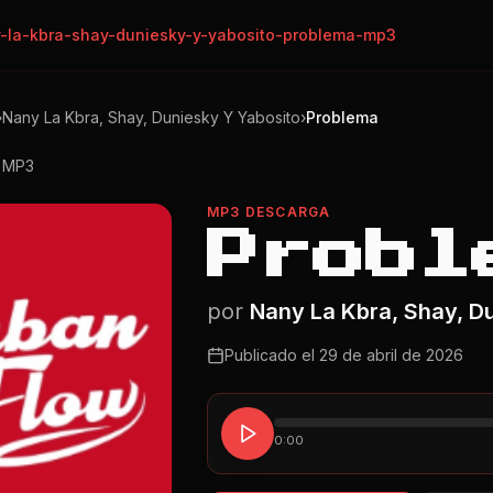
-la-kbra-shay-duniesky-y-yabosito-problema-mp3
›
Nany La Kbra, Shay, Duniesky Y Yabosito
›
Problema
o MP3
MP3 DESCARGA
Probl
por
Nany La Kbra, Shay, D
Publicado el
29 de abril de 2026
0:00