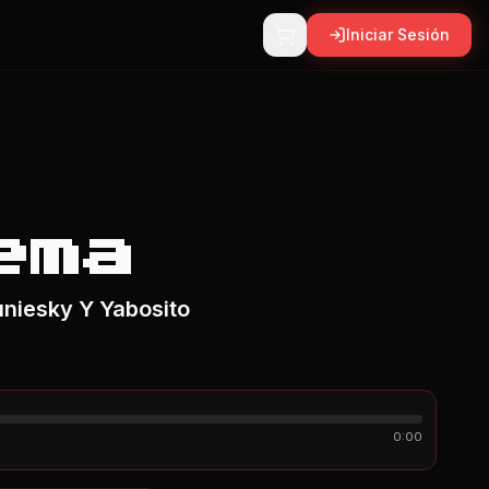
Iniciar Sesión
ema
uniesky Y Yabosito
0:00