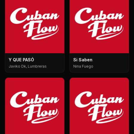
Y QUE PASÓ
Si Saben
Javiko Dk, Lumbreras
Nina Fuego