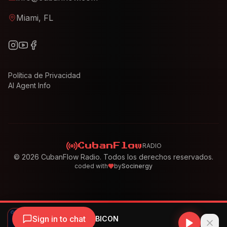
Miami, FL
Política de Privacidad
AI Agent Info
RADIO
CubanFlow
©
2026
CubanFlow Radio. Todos los derechos reservados.
coded with
by
Socinergy
Sign in to chat
Peso Pluma - RUBICON