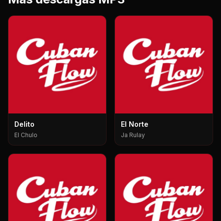
Delito
El Norte
El Chulo
Ja Rulay