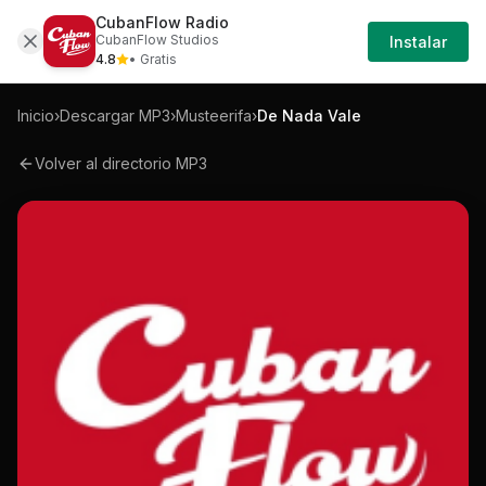
CubanFlow Radio
Iniciar
Mp3
Musteerifa-de-nada-vale-mp3
CubanFlow Studios
Instalar
Sesión
4.8
• Gratis
Inicio
›
Descargar MP3
›
Musteerifa
›
De Nada Vale
Volver al directorio MP3