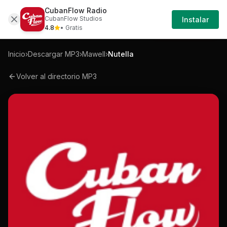
CubanFlow Radio
Iniciar
Mp3
Mawell-nutella-mp3
CubanFlow Studios
Instalar
Sesión
4.8
• Gratis
Inicio
›
Descargar MP3
›
Mawell
›
Nutella
Volver al directorio MP3