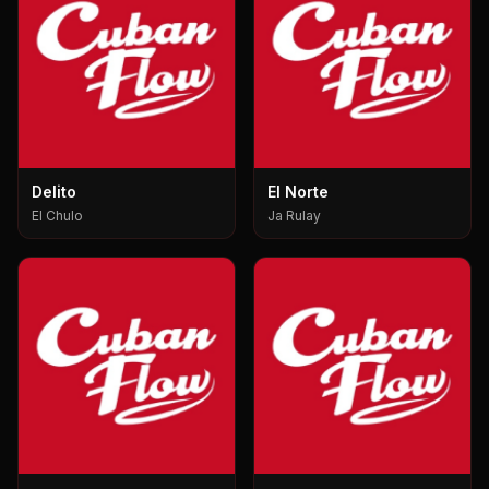
Delito
El Norte
El Chulo
Ja Rulay