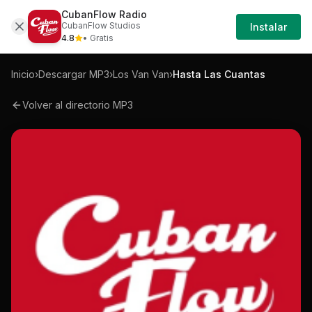
CubanFlow Radio
Iniciar
Mp3
Los-van-van-hasta-las-cuantas-mp3
CubanFlow Studios
Instalar
Sesión
4.8
• Gratis
Inicio
›
Descargar MP3
›
Los Van Van
›
Hasta Las Cuantas
Volver al directorio MP3