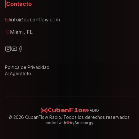
Contacto
info@cubanflow.com
Miami, FL
Política de Privacidad
AI Agent Info
RADIO
CubanFlow
©
2026
CubanFlow Radio. Todos los derechos reservados.
coded with
by
Socinergy