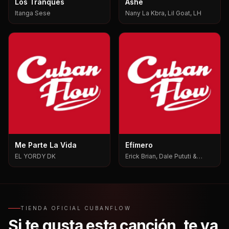
Los Tranques
Ashe
Itanga Sese
Nany La Kbra, Lil Goat, LH
Me Parte La Vida
Efímero
EL YORDY DK
Erick Brian, Dale Pututi &
Nesty, Dale Pututi, Nesty
TIENDA OFICIAL CUBANFLOW
Si te gusta esta canción, te va