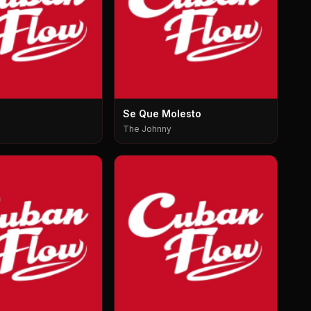
Se Que Molesto
The Johnny