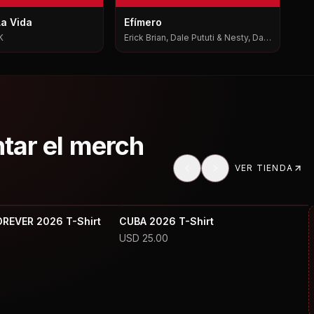
La Vida
Efímero
K
Erick Brian, Dale Pututi & Nesty, Dale
Pututi, Nesty
ntar el merch
VER TIENDA
OREVER 2026 T-Shirt
CUBA 2026 T-Shirt
USD
25.00