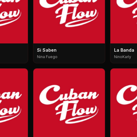
Si Saben
La Banda
Nina Fuego
NinoKarly