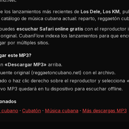
e los lanzamientos más recientes de
Los Dele, Los KM
, pu
l catálogo de música cubana actual: reparto, reggaetón c
 puedes
escuchar
Safari
online gratis
con el reproductor 
 original. CubanFlow indexa los lanzamientos para que enc
r por múltiples sitios.
ar este MP3?
ón
«Descargar MP3»
arriba.
fuente original (reggaetoncubano.net) con el archivo.
do o haz clic derecho sobre el reproductor y selecciona
hivo MP3 quedará en tu dispositivo para escuchar offline.
ionados
 cubano
·
Cubatón
·
Música cubana
·
Más descargas MP3