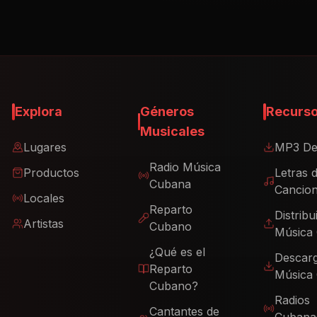
Explora
Géneros
Recurs
Musicales
Lugares
MP3 De
Radio Música
Productos
Letras 
Cubana
Cancio
Locales
Reparto
Distribu
Artistas
Cubano
Música
¿Qué es el
Descar
Reparto
Música
Cubano?
Radios
Cantantes de