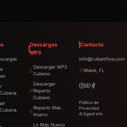
os
Descargas
Contacto
MP3
scargas
info@cubanflow.com
Descargar MP3
de
Miami, FL
Cubano
nes
Descargar
ir
Reparto
 Cubana
Cubano
Política de
gar
Reparto Más
Privacidad
 Cubana
AI Agent Info
Nuevo
Lo Más Nuevo