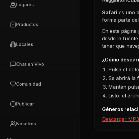
Lugares
Safari
es uno d
forma parte de
Productos
En esta página
desde la fuente
Locales
tener que navega
¿Cómo descarg
Chat en Vivo
Pulsa el bot
Se abrirá la 
Comunidad
Mantén pulsa
Listo: el arc
Publicar
Géneros relac
Descargar MP3
Nosotros