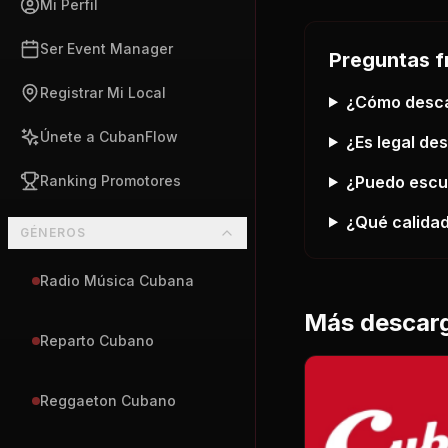
Mi Perfil
Ser Event Manager
Preguntas f
Registrar Mi Local
¿Cómo desc
Únete a CubanFlow
¿Es legal de
¿Puedo esc
Ranking Promotores
¿Qué calidad
GÉNEROS
Radio Música Cubana
Más descar
Reparto Cubano
Reggaeton Cubano