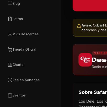
Blog
Letras
Aviso:
CubanFlow
derechos y dese
MP3 Descargas
Tienda Oficial
APP OF
Des
Charts
Radio cub
Recién Sonadas
Sobre
Safar
Eventos
Los Dele, Los 
ReggaetonCuba