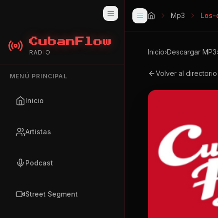
Mp3
Los-
CubanFlow
Inicio
›
Descargar MP3
RADIO
Volver al directori
MENÚ PRINCIPAL
Inicio
Artistas
Podcast
Street Segment