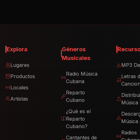
Explora
Géneros
Recurs
Musicales
Lugares
MP3 De
Radio Música
Productos
Letras 
Cubana
Cancio
Locales
Reparto
Distribu
Artistas
Cubano
Música
¿Qué es el
Descar
Reparto
Música
Cubano?
Radios
Cantantes de