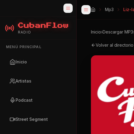
Mp3
Liz-
CubanFlow
Inicio
›
Descargar MP3
RADIO
Volver al directori
MENÚ PRINCIPAL
Inicio
Artistas
Podcast
Street Segment