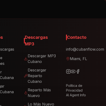
os
Descargas
Contacto
MP3
scargas
info@cubanflow.com
Descargar MP3
de
Miami, FL
Cubano
nes
Descargar
ir
Reparto
 Cubana
Cubano
Política de
gar
Reparto Más
Privacidad
 Cubana
AI Agent Info
Nuevo
Lo Más Nuevo