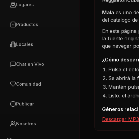
Lugares
Mala
es uno de
del catálogo d
Productos
En esta página
la fuente origi
Locales
que navegar por 
¿Cómo descarg
Chat en Vivo
Pulsa el bot
Se abrirá la 
Comunidad
Mantén pulsa
Listo: el arc
Publicar
Géneros relac
Descargar MP3
Nosotros