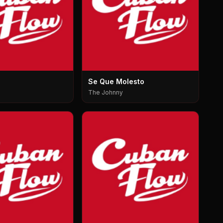
Se Que Molesto
The Johnny