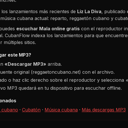
 los lanzamientos más recientes de
Liz La Diva
, publicado 
e música cubana actual: reparto, reggaetón cubano y cuba
 puedes
escuchar
Mala
online gratis
con el reproductor i
nal. CubanFlow indexa los lanzamientos para que encuentres
múltiples sitios.
ar este MP3?
ón
«Descargar MP3»
arriba.
fuente original (reggaetoncubano.net) con el archivo.
do o haz clic derecho sobre el reproductor y selecciona
hivo MP3 quedará en tu dispositivo para escuchar offline.
ionados
 cubano
·
Cubatón
·
Música cubana
·
Más descargas MP3