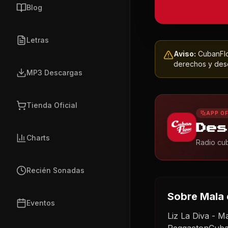
Blog
Letras
Aviso:
CubanFlow
derechos y dese
MP3 Descargas
Tienda Oficial
APP OF
Des
Charts
Radio cub
Recién Sonadas
Sobre
Mala
Eventos
Liz La Diva - 
ReggaetonCuba