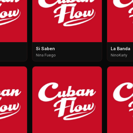
Si Saben
La Banda
Nina Fuego
NinoKarly