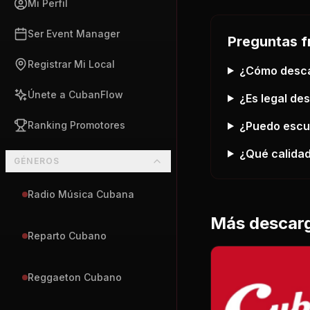
Mi Perfil
Ser Event Manager
Preguntas f
Registrar Mi Local
¿Cómo desc
Únete a CubanFlow
¿Es legal de
¿Puedo esc
Ranking Promotores
¿Qué calidad
GÉNEROS
Radio Música Cubana
Más descar
Reparto Cubano
Reggaeton Cubano