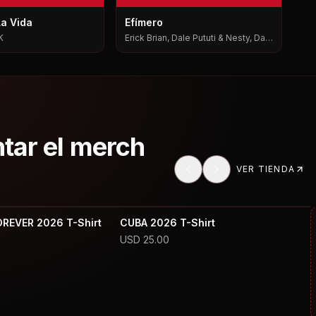
La Vida
Efímero
K
Erick Brian, Dale Pututi & Nesty, Dale
Pututi, Nesty
ntar el merch
VER TIENDA
OREVER 2026 T-Shirt
CUBA 2026 T-Shirt
USD
25.00