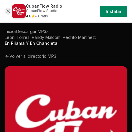
CubanFlow Radio
Iniciar
Mp3
Leoni-torres-randy-malcom-pedrito-mar
CubanFlow Studios
Instalar
Sesión
4.8
• Gratis
Inicio
›
Descargar MP3
›
Leoni Torres, Randy Malcom, Pedrito Martinez
›
En Pijama Y En Chancleta
Volver al directorio MP3