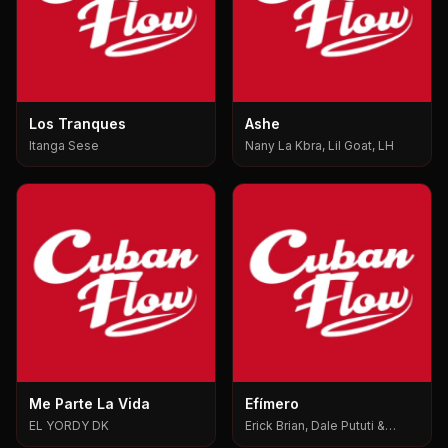
Los Tranques
Ashe
Itanga Sese
Nany La Kbra, Lil Goat, LH
Me Parte La Vida
Efímero
EL YORDY DK
Erick Brian, Dale Pututi &
Nesty, Dale Pututi, Nesty