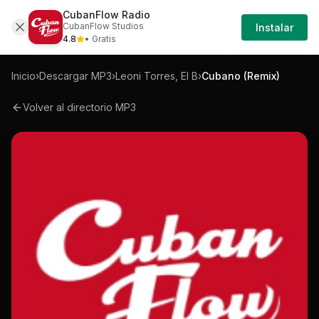
CubanFlow Radio
Iniciar
Mp3
Leoni-torres-el-b-cubano-remix-mp3
CubanFlow Studios
Instalar
Sesión
4.8
• Gratis
Inicio
›
Descargar MP3
›
Leoni Torres, El B
›
Cubano (Remix)
Volver al directorio MP3