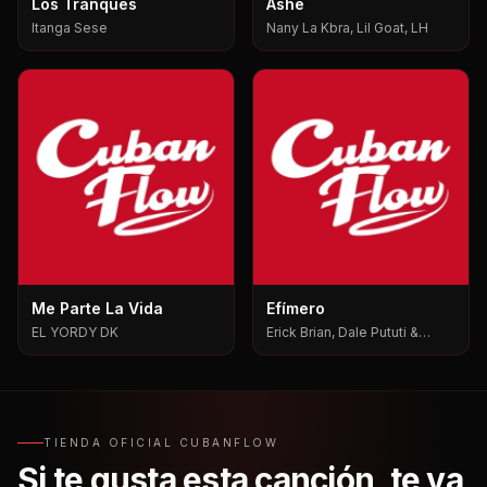
Los Tranques
Ashe
Itanga Sese
Nany La Kbra, Lil Goat, LH
Me Parte La Vida
Efímero
EL YORDY DK
Erick Brian, Dale Pututi &
Nesty, Dale Pututi, Nesty
TIENDA OFICIAL CUBANFLOW
Si te gusta esta canción, te va