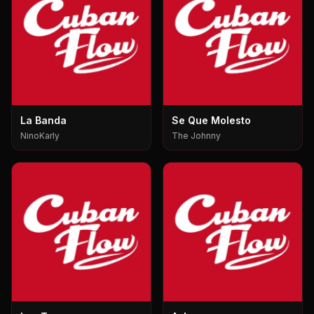
La Banda
Se Que Molesto
NinoKarly
The Johnny