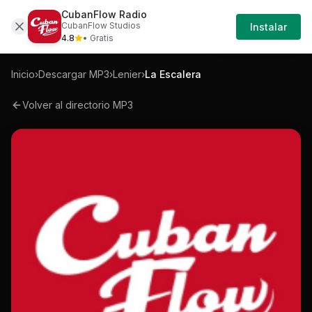
CubanFlow Radio
Iniciar
Mp3
Lenier-la-escalera-mp3
CubanFlow Studios
Instalar
Sesión
4.8
• Gratis
Inicio
›
Descargar MP3
›
Lenier
›
La Escalera
Volver al directorio MP3