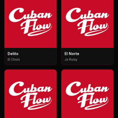
Delito
El Norte
El Chulo
Ja Rulay