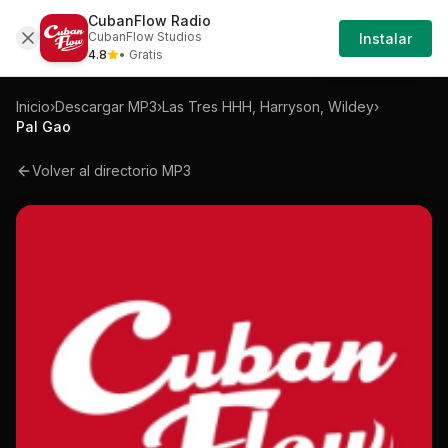
CubanFlow Radio
Iniciar
Mp3
Las-tres-hhh-harryson-wildey-pal-gao-
CubanFlow Studios
Instalar
Sesión
4.8
• Gratis
Inicio
›
Descargar MP3
›
Las Tres HHH, Harryson, Wildey
›
Pal Gao
Volver al directorio MP3