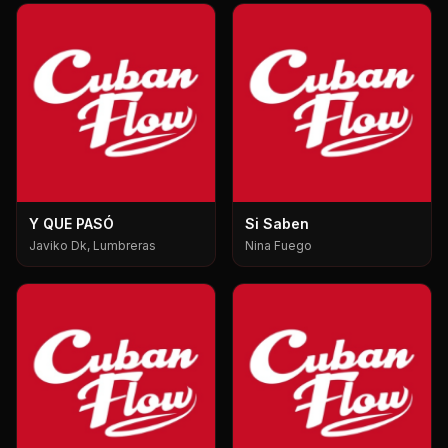
Y QUE PASÓ
Si Saben
Javiko Dk, Lumbreras
Nina Fuego