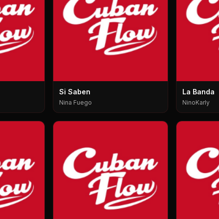
Si Saben
La Banda
Nina Fuego
NinoKarly