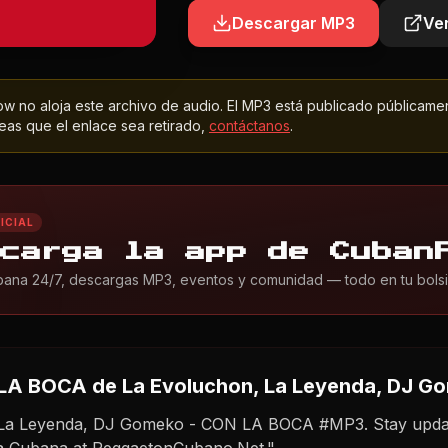
Descargar MP3
Ver
 no aloja este archivo de audio. El MP3 está publicado públicame
as que el enlace sea retirado,
contáctanos
.
ICIAL
carga la app de Cuban
ana 24/7, descargas MP3, eventos y comunidad — todo en tu bolsil
LA BOCA
de La Evoluchon, La Leyenda, DJ G
 La Leyenda, DJ Gomeko - CON LA BOCA #MP3. Stay updat
ca Cubana at ReggaetonCubano.Net."