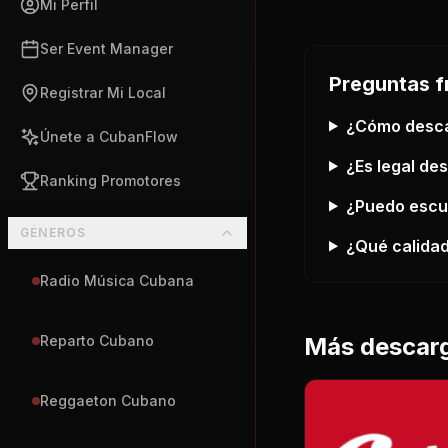
Mi Perfil
Ser Event Manager
Preguntas f
Registrar Mi Local
¿Cómo desc
Únete a CubanFlow
¿Es legal de
Ranking Promotores
¿Puedo esc
GÉNEROS
¿Qué calidad
Radio Música Cubana
Más descar
Reparto Cubano
Reggaeton Cubano