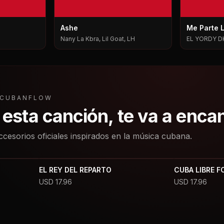
Ashe
Me Parte 
Nany La Kbra, Lil Goat, LH
EL YORDY D
L CUBANFLOW
a esta canción, te va a enca
ccesorios oficiales inspirados en la música cubana.
EL REY DEL REPARTO
CUBA LIBRE F
USD
17.96
USD
17.96