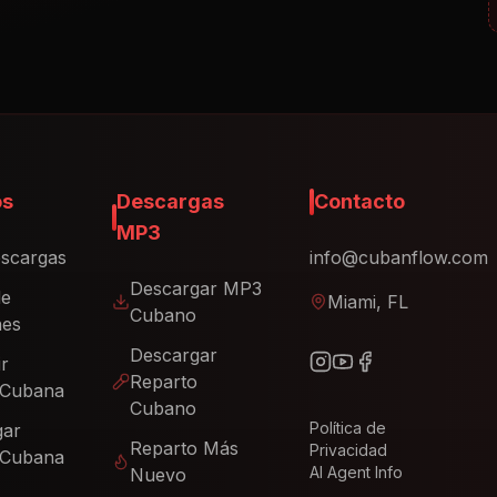
os
Descargas
Contacto
MP3
scargas
info@cubanflow.com
Descargar MP3
de
Miami, FL
Cubano
nes
Descargar
ir
Reparto
 Cubana
Cubano
Política de
gar
Reparto Más
Privacidad
 Cubana
AI Agent Info
Nuevo