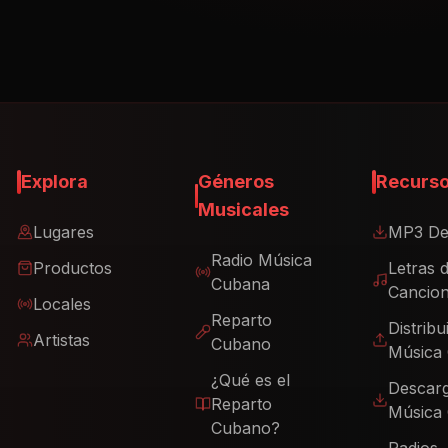
Explora
Géneros
Recurs
Musicales
Lugares
MP3 De
Radio Música
Productos
Letras 
Cubana
Cancio
Locales
Reparto
Distribu
Artistas
Cubano
Música
¿Qué es el
Descar
Reparto
Música
Cubano?