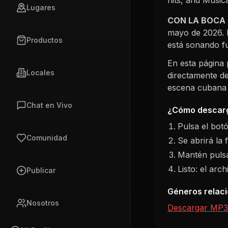
Lugares
CON LA BOCA
mayo de 2026
.
Productos
está sonando f
En esta página
Locales
directamente de
escena cubana s
Chat en Vivo
¿Cómo descarg
Pulsa el bot
Comunidad
Se abrirá la 
Mantén pulsa
Listo: el arc
Publicar
Géneros relac
Nosotros
Descargar MP3