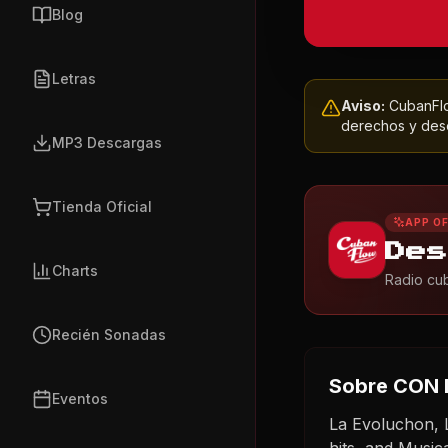
Blog
Letras
Aviso:
CubanFlow
derechos y dese
MP3 Descargas
Tienda Oficial
APP OF
Des
Charts
Radio cub
Recién Sonadas
Sobre
CON 
Eventos
La Evoluchon,
hits, and Musi