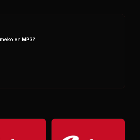
omeko
en MP3?