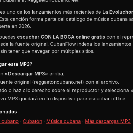
es uno de los lanzamientos más recientes de
La Evolucho
 Esta canción forma parte del catálogo de música cubana a
uerte en
2026
.
 puedes
escuchar
CON LA BOCA
online gratis
con el repr
sde la fuente original. CubanFlow indexa los lanzamientos 
in tener que navegar por múltiples sitios.
ar este MP3?
ón
«Descargar MP3»
arriba.
fuente original (reggaetoncubano.net) con el archivo.
do o haz clic derecho sobre el reproductor y selecciona
hivo MP3 quedará en tu dispositivo para escuchar offline.
ionados
 cubano
·
Cubatón
·
Música cubana
·
Más descargas MP3