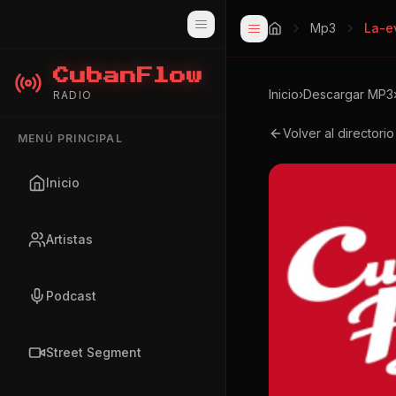
Mp3
La-e
CubanFlow
Inicio
›
Descargar MP3
RADIO
Volver al directori
MENÚ PRINCIPAL
Inicio
Artistas
Podcast
Street Segment