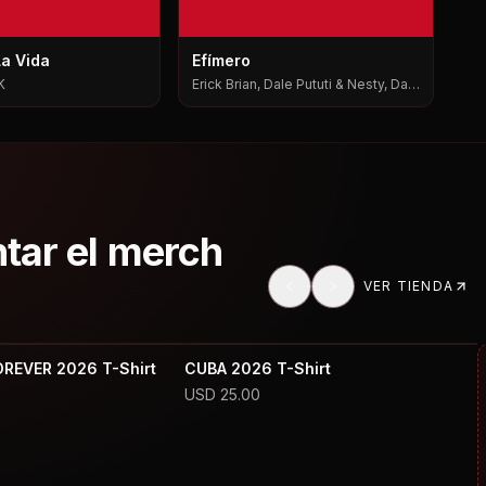
La Vida
Efímero
K
Erick Brian, Dale Pututi & Nesty, Dale
Pututi, Nesty
ntar el merch
VER TIENDA
OREVER 2026 T-Shirt
CUBA 2026 T-Shirt
USD
25.00