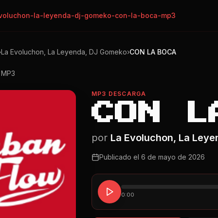
voluchon-la-leyenda-dj-gomeko-con-la-boca-mp3
›
La Evoluchon, La Leyenda, DJ Gomeko
›
CON LA BOCA
o MP3
MP3 DESCARGA
CON L
por
La Evoluchon, La Ley
Publicado el
6 de mayo de 2026
0:00