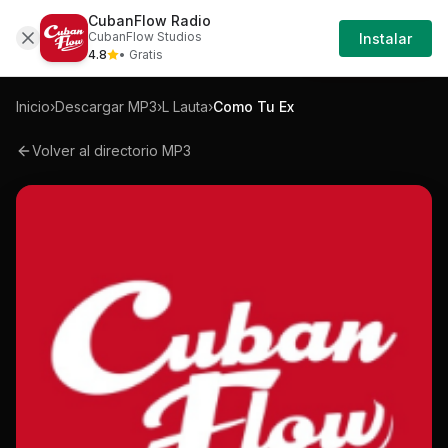
CubanFlow Radio
Iniciar
Mp3
L-lauta-como-tu-ex-mp3
CubanFlow Studios
Instalar
Sesión
4.8
• Gratis
Inicio
›
Descargar MP3
›
L Lauta
›
Como Tu Ex
Volver al directorio MP3