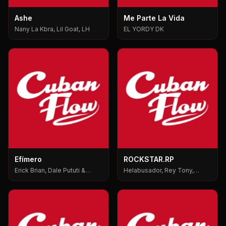
Ashe
Me Parte La Vida
Nany La Kbra, Lil Goat, LH
EL YORDY DK
Efímero
ROCKSTAR.RP
Erick Brian, Dale Pututi &
Helabusador, Rey Tony,
Nesty, Dale Pututi, Nesty
6ix9ine