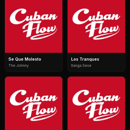
Se Que Molesto
Los Tranques
The Johnny
Itanga Sese