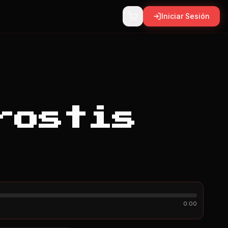
Iniciar Sesión
rostis
0:00