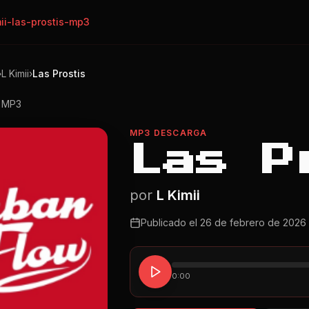
mii-las-prostis-mp3
›
L Kimii
›
Las Prostis
o MP3
MP3 DESCARGA
Las P
por
L Kimii
Publicado el
26 de febrero de 2026
0:00