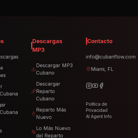
os
Descargas
Contacto
MP3
scargas
info@cubanflow.com
Descargar MP3
de
Miami, FL
Cubano
nes
Descargar
ir
Reparto
 Cubana
Cubano
Política de
gar
Reparto Más
Privacidad
 Cubana
AI Agent Info
Nuevo
Lo Más Nuevo
s
del Reparto