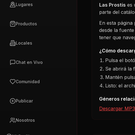
Las Prostis
es 
Lugares
parte del catá
En esta página
Productos
desde la fuente
tener que navega
Locales
¿Cómo descarg
Pulsa el bot
Chat en Vivo
Se abrirá la 
Mantén pulsa
Comunidad
Listo: el arc
Géneros relac
Publicar
Descargar MP3
Nosotros