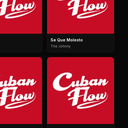
Se Que Molesto
The Johnny