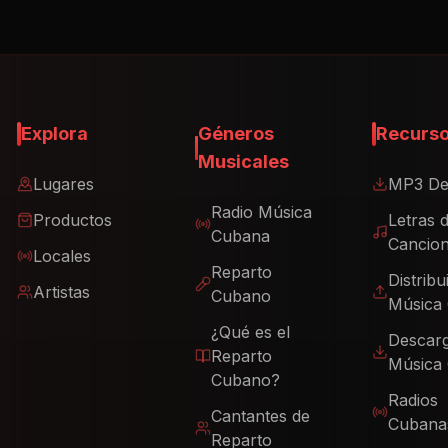
Explora
Géneros
Recurs
Musicales
Lugares
MP3 De
Radio Música
Productos
Letras 
Cubana
Cancio
Locales
Reparto
Distribu
Artistas
Cubano
Música
¿Qué es el
Descar
Reparto
Música
Cubano?
Radios
Cantantes de
Cubana
Reparto