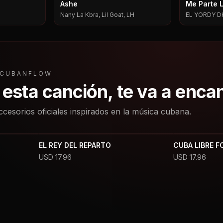
Ashe
Me Parte 
Nany La Kbra, Lil Goat, LH
EL YORDY D
L CUBANFLOW
a esta canción, te va a enca
ccesorios oficiales inspirados en la música cubana.
EL REY DEL REPARTO
CUBA LIBRE F
USD
17.96
USD
17.96