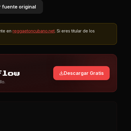
 fuente original
nte en
reggaetoncubano.net
. Si eres titular de los
Descargar Gratis
Flow
lo.