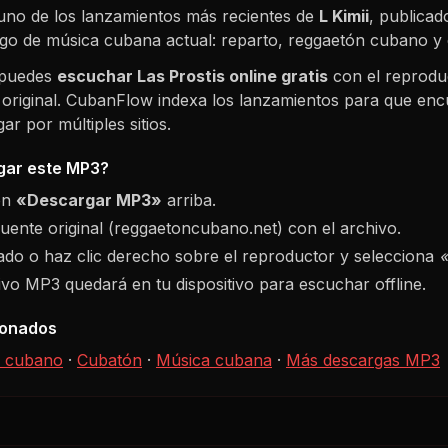
uno de los lanzamientos más recientes de
L Kimii
, publicad
logo de música cubana actual: reparto, reggaetón cubano 
 puedes
escuchar
Las Prostis
online gratis
con el reprodu
 original. CubanFlow indexa los lanzamientos para que enc
r por múltiples sitios.
ar este MP3?
ón
«Descargar MP3»
arriba.
fuente original (reggaetoncubano.net) con el archivo.
do o haz clic derecho sobre el reproductor y selecciona
hivo MP3 quedará en tu dispositivo para escuchar offline.
ionados
 cubano
·
Cubatón
·
Música cubana
·
Más descargas MP3