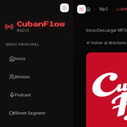
Mp3
L-ki
CubanFlow
Inicio
›
Descargar MP3
RADIO
Volver al directori
MENÚ PRINCIPAL
Inicio
Artistas
Podcast
Street Segment