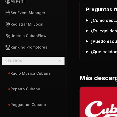
Mi Perfil
Preguntas f
Ser Event Manager
¿Cómo desc
Registrar Mi Local
¿Es legal de
Únete a CubanFlow
¿Puedo esc
Ranking Promotores
¿Qué calidad
GÉNEROS
Radio Música Cubana
Más descar
Reparto Cubano
Reggaeton Cubano