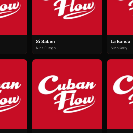
Si Saben
La Banda
Nina Fuego
NinoKarly