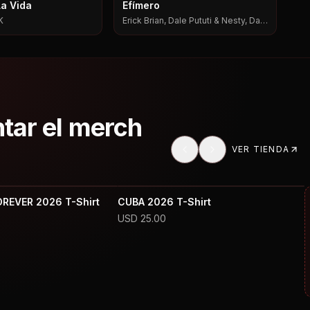
La Vida
Efímero
K
Erick Brian, Dale Pututi & Nesty, Dale
Pututi, Nesty
ntar el merch
VER TIENDA
OREVER 2026 T-Shirt
CUBA 2026 T-Shirt
USD
25.00