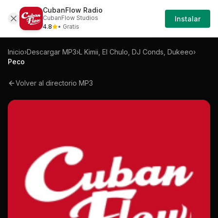
CubanFlow Radio
Iniciar
Mp3
L-kimii-el-chulo-dukeeo-peco-mp3
CubanFlow Studios
Instalar
Sesión
4.8
• Gratis
Inicio
›
Descargar MP3
›
L Kimii, El Chulo, DJ Conds, Dukeeo
›
Peco
Volver al directorio MP3