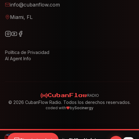
info@cubanflow.com
Miami, FL
Política de Privacidad
AI Agent Info
RADIO
CubanFlow
©
2026
CubanFlow Radio. Todos los derechos reservados.
coded with
by
Socinergy