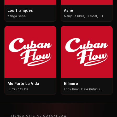
Los Tranques
Ashe
Itanga Sese
Nany La Kbra, Lil Goat, LH
Me Parte La Vida
Efímero
EL YORDY DK
Erick Brian, Dale Pututi &
Nesty, Dale Pututi, Nesty
TIENDA OFICIAL CUBANFLOW