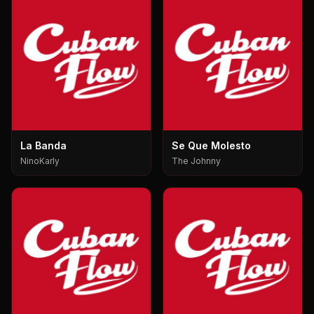
La Banda
Se Que Molesto
NinoKarly
The Johnny