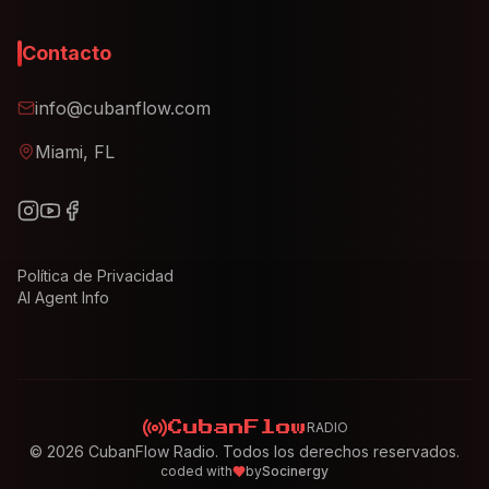
Contacto
info@cubanflow.com
Miami, FL
Política de Privacidad
AI Agent Info
RADIO
CubanFlow
©
2026
CubanFlow Radio. Todos los derechos reservados.
coded with
by
Socinergy