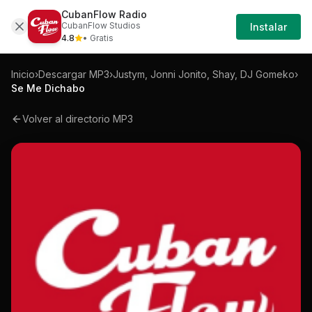
CubanFlow Radio
Iniciar
Mp3
Justym-jonni-jonito-shay-dj-gomeko-s
CubanFlow Studios
Instalar
Sesión
4.8
• Gratis
Inicio
›
Descargar MP3
›
Justym, Jonni Jonito, Shay, DJ Gomeko
›
Se Me Dichabo
Volver al directorio MP3