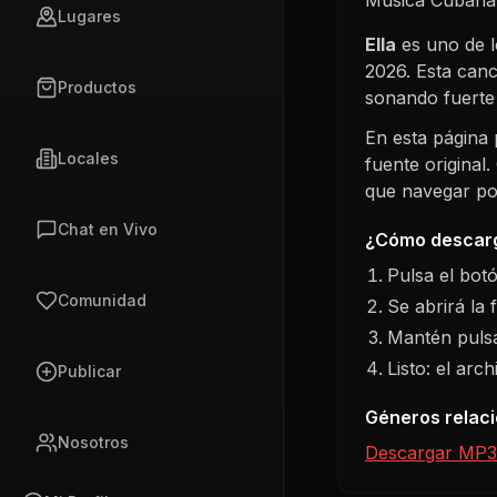
Lugares
Ella
es uno de l
2026
. Esta can
Productos
sonando fuert
En esta página
Locales
fuente original
que navegar por 
Chat en Vivo
¿Cómo descarg
Pulsa el bot
Comunidad
Se abrirá la 
Mantén pulsa
Listo: el arc
Publicar
Géneros relac
Nosotros
Descargar MP3