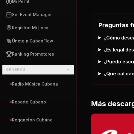
Mi Perfil
Ser Event Manager
Preguntas f
Registrar Mi Local
¿Cómo desc
Únete a CubanFlow
¿Es legal de
Ranking Promotores
¿Puedo esc
GÉNEROS
¿Qué calidad
Radio Música Cubana
Más descar
Reparto Cubano
Reggaeton Cubano