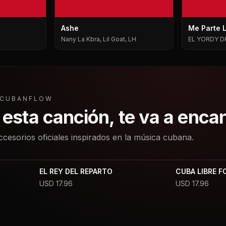
Ashe
Me Parte 
Nany La Kbra, Lil Goat, LH
EL YORDY D
L CUBANFLOW
a esta canción, te va a enca
ccesorios oficiales inspirados en la música cubana.
EL REY DEL REPARTO
CUBA LIBRE F
USD
17.96
USD
17.96