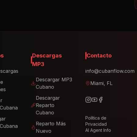
os
Descargas
Contacto
MP3
scargas
info@cubanflow.com
Descargar MP3
de
Miami, FL
Cubano
nes
Descargar
ir
Reparto
 Cubana
Cubano
Política de
gar
Reparto Más
Privacidad
 Cubana
AI Agent Info
Nuevo