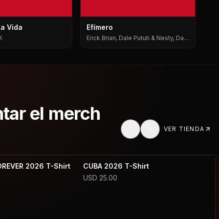
La Vida
Efímero
K
Erick Brian, Dale Pututi & Nesty, Dale
Pututi, Nesty
ntar el merch
VER TIENDA
OREVER 2026 T-Shirt
CUBA 2026 T-Shirt
USD
25.00