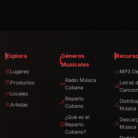
Explora
Géneros
Recurs
Musicales
Lugares
MP3 De
Radio Música
Productos
Letras 
Cubana
Cancio
Locales
Reparto
Distribu
Artistas
Cubano
Música
¿Qué es el
Descar
Reparto
Música
Cubano?