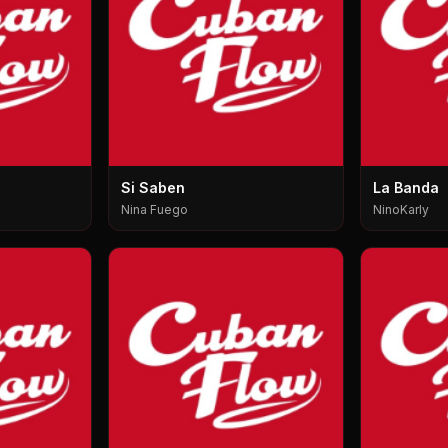
Si Saben
La Banda
Nina Fuego
NinoKarly