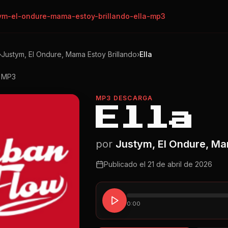
ym-el-ondure-mama-estoy-brillando-ella-mp3
›
Justym, El Ondure, Mama Estoy Brillando
›
Ella
o MP3
MP3 DESCARGA
Ella
por
Justym, El Ondure, Ma
Publicado el
21 de abril de 2026
0:00