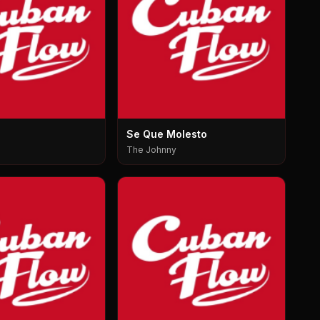
Se Que Molesto
The Johnny