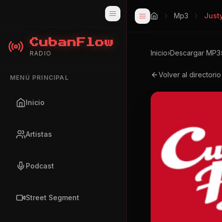
Mp3
Just
CubanFlow
Inicio
›
Descargar MP3
RADIO
Volver al directori
MENÚ PRINCIPAL
Inicio
Artistas
Podcast
Street Segment