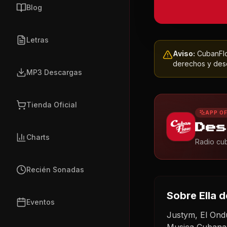
Blog
Letras
Aviso:
CubanFlow
derechos y dese
MP3 Descargas
Tienda Oficial
APP OF
Des
Charts
Radio cub
Recién Sonadas
Sobre
Ella
de
Eventos
Justym, El Ond
Musica Cubana