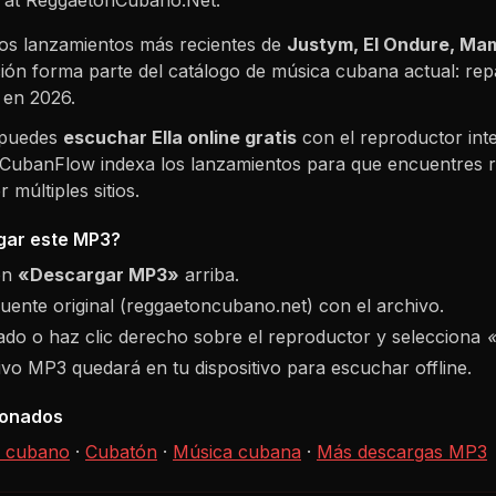
os lanzamientos más recientes de
Justym, El Ondure, Mam
ción forma parte del catálogo de música cubana actual: re
e en
2026
.
 puedes
escuchar
Ella
online gratis
con el reproductor int
. CubanFlow indexa los lanzamientos para que encuentres r
múltiples sitios.
ar este MP3?
ón
«Descargar MP3»
arriba.
fuente original (reggaetoncubano.net) con el archivo.
do o haz clic derecho sobre el reproductor y selecciona
hivo MP3 quedará en tu dispositivo para escuchar offline.
ionados
 cubano
·
Cubatón
·
Música cubana
·
Más descargas MP3