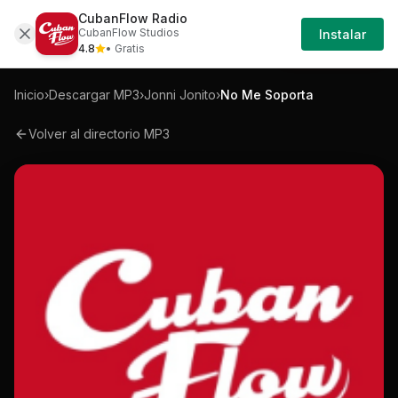
CubanFlow Radio
Iniciar
Mp3
Jonni-jonito-no-me-soporta-mp3
CubanFlow Studios
Instalar
Sesión
4.8
• Gratis
Inicio
›
Descargar MP3
›
Jonni Jonito
›
No Me Soporta
Volver al directorio MP3