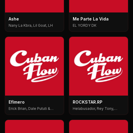
Ashe
Me Parte La Vida
Nany La Kbra, Lil Goat, LH
EL YORDY DK
Efímero
ROCKSTAR.RP
Erick Brian, Dale Pututi &
Helabusador, Rey Tony,
Nesty, Dale Pututi, Nesty
6ix9ine