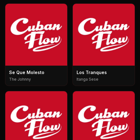
Se Que Molesto
Los Tranques
The Johnny
Itanga Sese