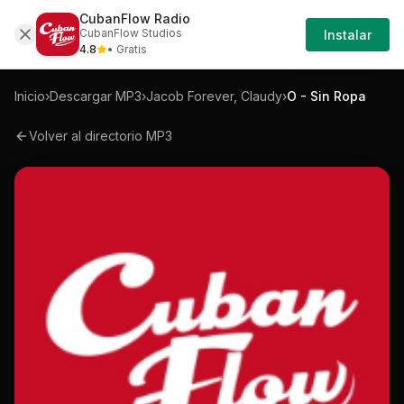
CubanFlow Radio
Iniciar
Mp3
Jacob-forever-claudy-o-sin-ropa-mp3
CubanFlow Studios
Instalar
Sesión
4.8
• Gratis
Inicio
›
Descargar MP3
›
Jacob Forever, Claudy
›
O - Sin Ropa
Volver al directorio MP3