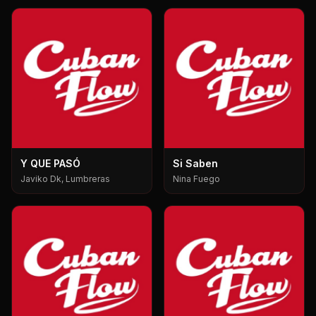
Y QUE PASÓ
Si Saben
Javiko Dk, Lumbreras
Nina Fuego