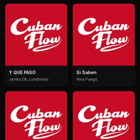
Y QUE PASÓ
Si Saben
Javiko Dk, Lumbreras
Nina Fuego