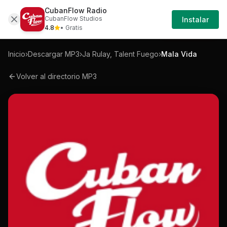
CubanFlow Radio
Iniciar
Mp3
Ja-rulay-talent-fuego-mala-vida-mp3
CubanFlow Studios
Instalar
Sesión
4.8
• Gratis
Inicio
›
Descargar MP3
›
Ja Rulay, Talent Fuego
›
Mala Vida
Volver al directorio MP3