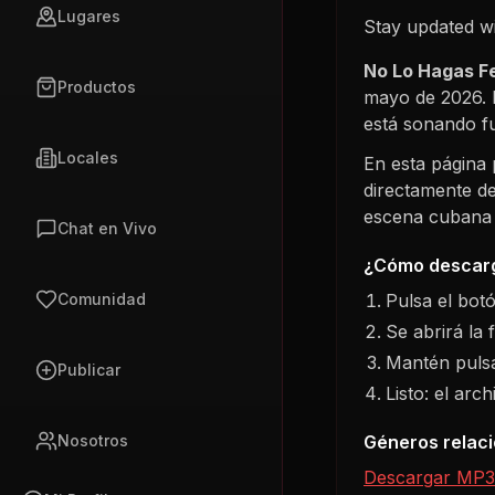
Lugares
Stay updated w
No Lo Hagas F
Productos
mayo de 2026
.
está sonando f
Locales
En esta página
directamente de
escena cubana s
Chat en Vivo
¿Cómo descarg
Pulsa el bot
Comunidad
Se abrirá la 
Mantén pulsa
Publicar
Listo: el arc
Géneros relac
Nosotros
Descargar MP3