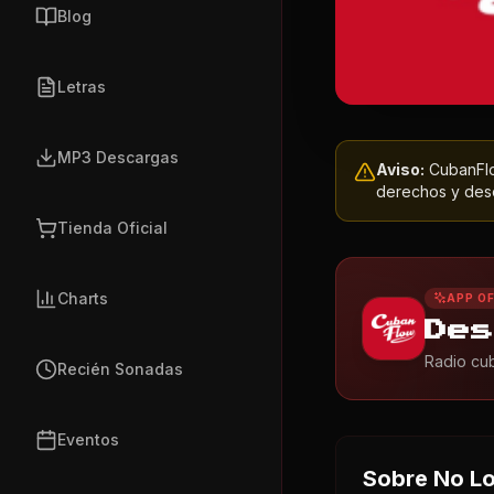
Blog
Letras
MP3 Descargas
Aviso:
CubanFlow
derechos y dese
Tienda Oficial
Charts
APP OF
Des
Radio cub
Recién Sonadas
Eventos
Sobre
No Lo