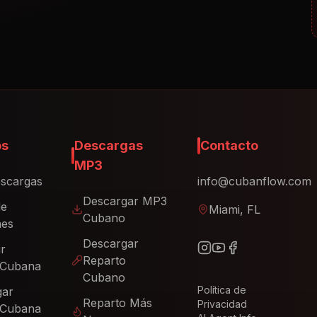
os
Descargas
Contacto
MP3
scargas
info@cubanflow.com
Descargar MP3
de
Miami, FL
Cubano
nes
Descargar
ir
Reparto
 Cubana
Cubano
Política de
gar
Reparto Más
Privacidad
 Cubana