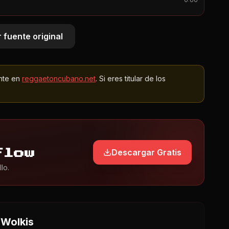
0:00
 fuente original
nte en
reggaetoncubano.net
. Si eres titular de los
Descargar Gratis
Flow
lo.
 Wolkis