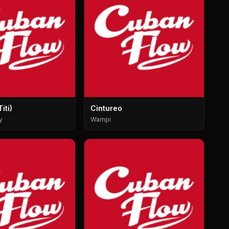
iti)
Cintureo
y
Wampi