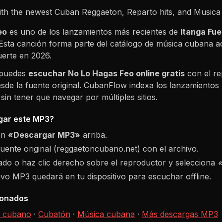
ith the newest Cuban Reggaeton, Reparto hits, and Music
eo
es uno de los lanzamientos más recientes de
Itanga Fue
 Esta canción forma parte del catálogo de música cubana a
uerte en
2026
.
 puedes
escuchar
No Lo Hagas Feo
online gratis
con el re
sde la fuente original. CubanFlow indexa los lanzamientos 
in tener que navegar por múltiples sitios.
ar este MP3?
ón
«Descargar MP3»
arriba.
fuente original (reggaetoncubano.net) con el archivo.
do o haz clic derecho sobre el reproductor y selecciona
hivo MP3 quedará en tu dispositivo para escuchar offline.
ionados
 cubano
·
Cubatón
·
Música cubana
·
Más descargas MP3