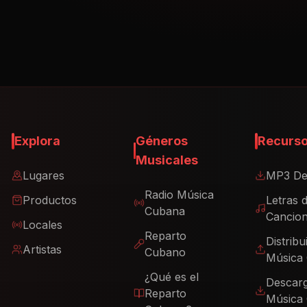
Explora
Géneros
Recurs
Musicales
Lugares
MP3 De
Radio Música
Productos
Letras 
Cubana
Cancio
Locales
Reparto
Distribu
Artistas
Cubano
Música
¿Qué es el
Descar
Reparto
Música