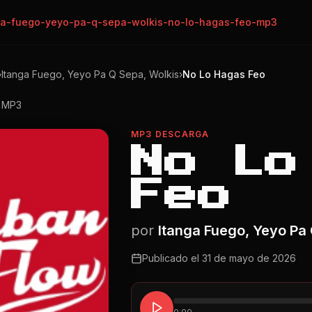
ga-fuego-yeyo-pa-q-sepa-wolkis-no-lo-hagas-feo-mp3
›
Itanga Fuego, Yeyo Pa Q Sepa, Wolkis
›
No Lo Hagas Feo
o MP3
MP3 DESCARGA
No Lo
Feo
por
Itanga Fuego, Yeyo Pa
Publicado el
31 de mayo de 2026