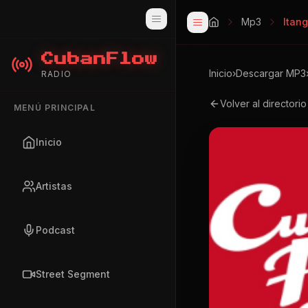
Mp3
Itan
CubanFlow
Inicio
›
Descargar MP3
RADIO
Volver al directori
MENÚ PRINCIPAL
Inicio
Artistas
Podcast
Street Segment