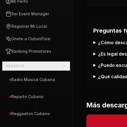
Mi Perfil
Ser Event Manager
Registrar Mi Local
Preguntas f
Únete a CubanFlow
¿Cómo desc
Ranking Promotores
¿Es legal de
¿Puedo esc
GÉNEROS
¿Qué calidad
Radio Música Cubana
Reparto Cubano
Más descar
Reggaeton Cubano