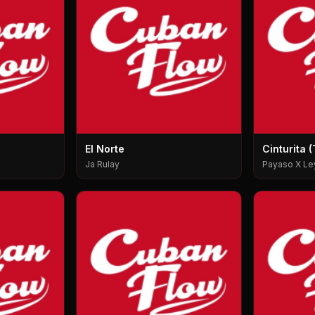
El Norte
Cinturita (T
Ja Rulay
Payaso X Le