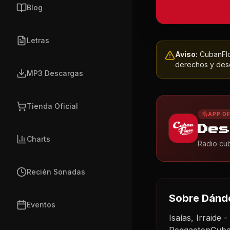
Blog
Letras
Aviso:
CubanFlow
derechos y dese
MP3 Descargas
Tienda Oficial
APP OF
Des
Charts
Radio cub
Recién Sonadas
Sobre
Dánd
Eventos
Isaías, Irraide
ReggaetonCuba