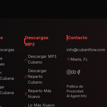
os
Descargas
Contacto
MP3
scargas
info@cubanflow.com
Descargar MP3
de
Miami, FL
Cubano
nes
Descargar
ir
Reparto
 Cubana
Cubano
Política de
gar
Reparto Más
Privacidad
 Cubana
AI Agent Info
Nuevo
Lo Más Nuevo