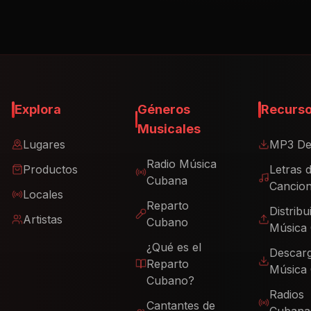
Explora
Géneros
Recurs
Musicales
Lugares
MP3 De
Radio Música
Productos
Letras 
Cubana
Cancio
Locales
Reparto
Distribu
Artistas
Cubano
Música
¿Qué es el
Descar
Reparto
Música
Cubano?
Radios
Cantantes de