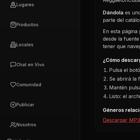
Lugares
Dándola
es uno
parte del catá
Productos
En esta página
desde la fuente
Locales
tener que navega
¿Cómo descarg
Chat en Vivo
Pulsa el bot
Se abrirá la 
Comunidad
Mantén pulsa
Listo: el arc
Publicar
Géneros relac
Descargar MP3
Nosotros