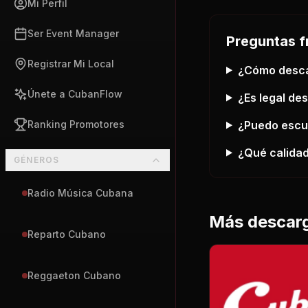
Mi Perfil
Ser Event Manager
Preguntas f
Registrar Mi Local
¿Cómo desc
Únete a CubanFlow
¿Es legal de
¿Puedo esc
Ranking Promotores
¿Qué calidad
GÉNEROS
Radio Música Cubana
Más descar
Reparto Cubano
Reggaeton Cubano