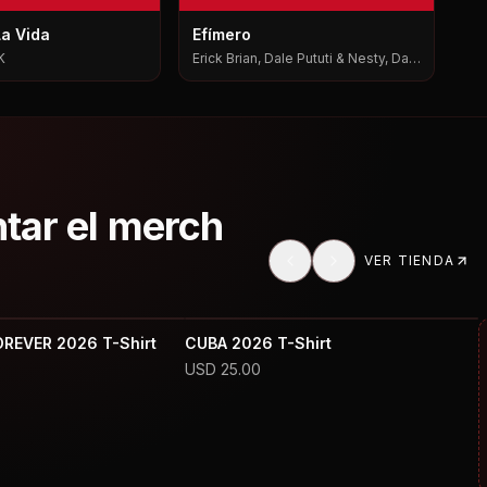
La Vida
Efímero
K
Erick Brian, Dale Pututi & Nesty, Dale
Pututi, Nesty
ntar el merch
VER TIENDA
OREVER 2026 T-Shirt
CUBA 2026 T-Shirt
USD
25.00