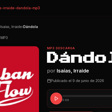
as-irraide-dandola-mp3
›
Isaías, Irraide
›
Dándola
o MP3
MP3 DESCARGA
Dándo
por
Isaías, Irraide
Publicado el
9 de junio de 2026
0:00