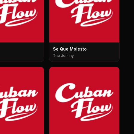
Se Que Molesto
The Johnny