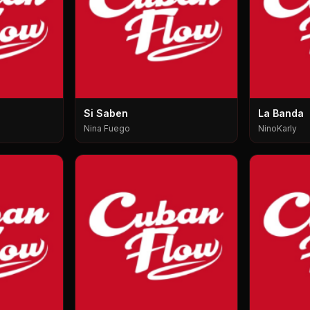
Si Saben
La Banda
Nina Fuego
NinoKarly