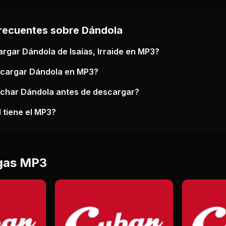
recuentes sobre
Dándola
argar
Dándola
de Isaías, Irraide
en MP3?
scargar
Dándola
en MP3?
uchar
Dándola
antes de descargar?
 tiene el MP3?
gas MP3