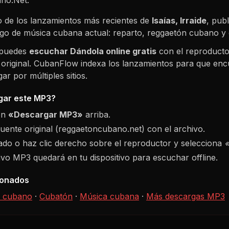
 de los lanzamientos más recientes de
Isaías, Irraide
, pub
logo de música cubana actual: reparto, reggaetón cubano 
 puedes
escuchar
Dándola
online gratis
con el reproducto
 original. CubanFlow indexa los lanzamientos para que enc
r por múltiples sitios.
ar este MP3?
ón
«Descargar MP3»
arriba.
fuente original (reggaetoncubano.net) con el archivo.
do o haz clic derecho sobre el reproductor y selecciona
hivo MP3 quedará en tu dispositivo para escuchar offline.
ionados
 cubano
·
Cubatón
·
Música cubana
·
Más descargas MP3