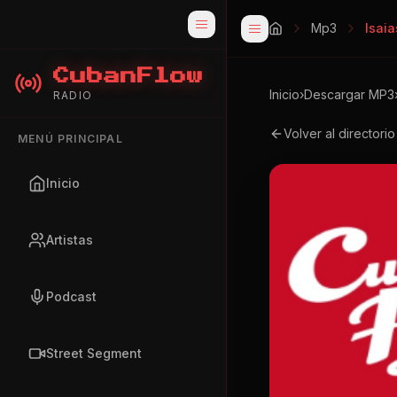
Mp3
Isai
CubanFlow
Inicio
›
Descargar MP3
RADIO
Volver al directori
MENÚ PRINCIPAL
Inicio
Artistas
Podcast
Street Segment