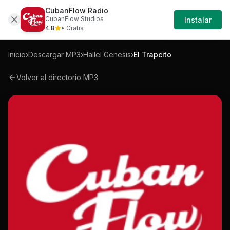
CubanFlow Radio
Iniciar
Mp3
Hallel-genesis-el-trapcito-mp3
CubanFlow Studios
Instalar
Sesión
4.8
• Gratis
Inicio
›
Descargar MP3
›
Hallel Genesis
›
El Trapcito
Volver al directorio MP3