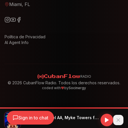
Miami, FL
Política de Privacidad
AI Agent Info
RADIO
CubanFlow
©
2026
CubanFlow Radio. Todos los derechos reservados.
coded with
by
Socinergy
Sign in to chat
Nio Garcia, Anuel AA, Myke Towers feat. Brray, Juanka - La Jeepeta (Remix) (Remix)
Nio Garcia