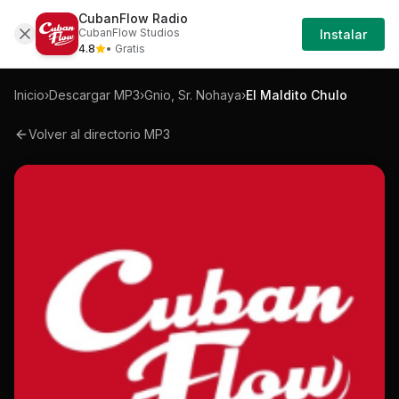
CubanFlow Radio
Iniciar
Mp3
Gnio-sr-nohaya-el-maldito-chulo-mp3
CubanFlow Studios
Instalar
Sesión
4.8
• Gratis
Inicio
›
Descargar MP3
›
Gnio, Sr. Nohaya
›
El Maldito Chulo
Volver al directorio MP3