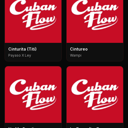
Cinturita (Titi)
Cintureo
Payaso X Ley
Wampi