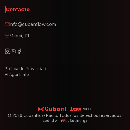
Contacto
info@cubanflow.com
Miami, FL
Política de Privacidad
AI Agent Info
RADIO
CubanFlow
©
2026
CubanFlow Radio. Todos los derechos reservados.
coded with
by
Socinergy