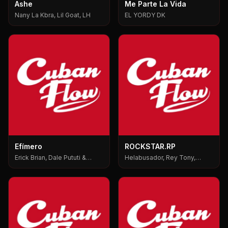
Ashe
Me Parte La Vida
Nany La Kbra, Lil Goat, LH
EL YORDY DK
Efímero
ROCKSTAR.RP
Erick Brian, Dale Pututi &
Helabusador, Rey Tony,
Nesty, Dale Pututi, Nesty
6ix9ine