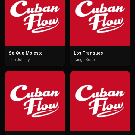
Se Que Molesto
Los Tranques
The Johnny
Itanga Sese