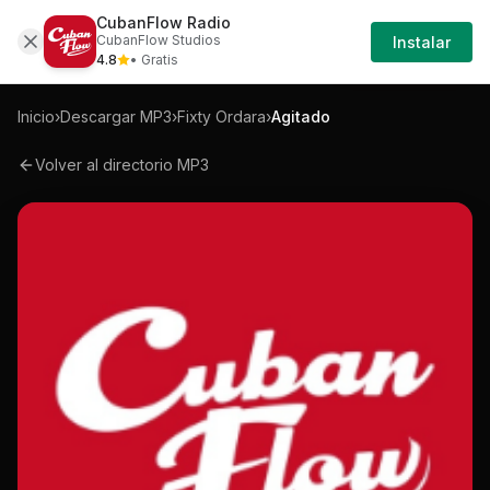
CubanFlow Radio
Iniciar
Mp3
Fixty-ordara-agitado-mp3
CubanFlow Studios
Instalar
Sesión
4.8
• Gratis
Inicio
›
Descargar MP3
›
Fixty Ordara
›
Agitado
Volver al directorio MP3