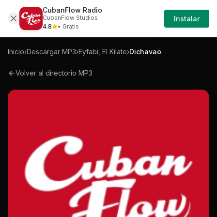
CubanFlow Radio
Iniciar
Mp3
Eyfabi-el-kilate-dichavao-mp3
CubanFlow Studios
Instalar
Sesión
4.8
• Gratis
Inicio
›
Descargar MP3
›
Eyfabi, El Kilate
›
Dichavao
Volver al directorio MP3