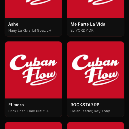
Ashe
Me Parte La Vida
Nany La Kbra, Lil Goat, LH
EL YORDY DK
Efímero
ROCKSTAR.RP
Erick Brian, Dale Pututi &
Helabusador, Rey Tony,
Nesty, Dale Pututi, Nesty
6ix9ine