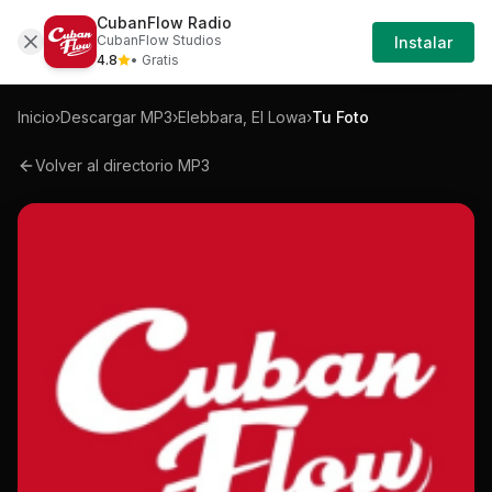
CubanFlow Radio
Iniciar
Mp3
Elebbara-el-lowa-tu-foto-mp3
CubanFlow Studios
Instalar
Sesión
4.8
• Gratis
Inicio
›
Descargar MP3
›
Elebbara, El Lowa
›
Tu Foto
Volver al directorio MP3