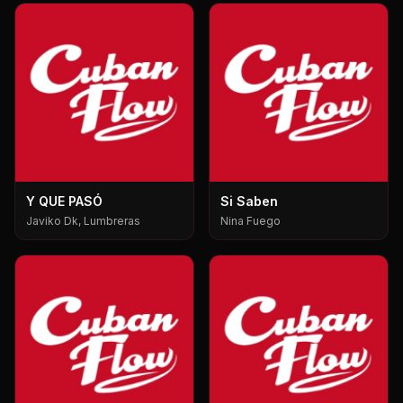
Y QUE PASÓ
Si Saben
Javiko Dk, Lumbreras
Nina Fuego