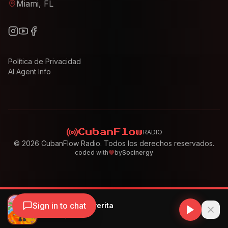
Miami, FL
Política de Privacidad
AI Agent Info
RADIO
CubanFlow
©
2026
CubanFlow Radio. Todos los derechos reservados.
coded with
by
Socinergy
Sign in to chat
Bad Bunny - Neverita
Bad Bunny