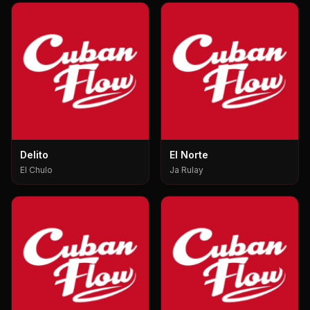
Delito
El Norte
El Chulo
Ja Rulay