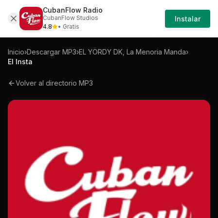
CubanFlow Radio
Iniciar
Mp3
El-yordy-dk-la-menoria-manda-el-insta
CubanFlow Studios
Instalar
Sesión
4.8
• Gratis
Inicio
›
Descargar MP3
›
EL YORDY DK, La Menoria Manda
›
El Insta
Volver al directorio MP3