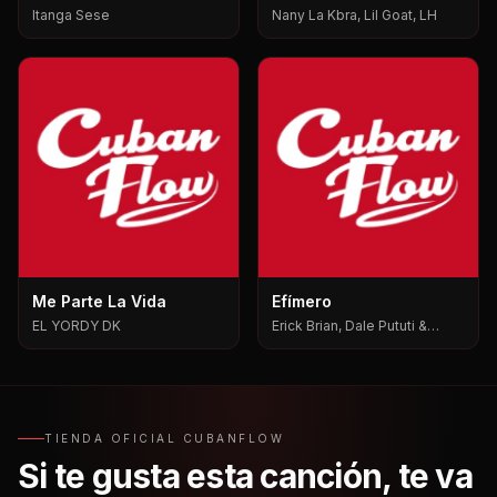
Itanga Sese
Nany La Kbra, Lil Goat, LH
Me Parte La Vida
Efímero
EL YORDY DK
Erick Brian, Dale Pututi &
Nesty, Dale Pututi, Nesty
TIENDA OFICIAL CUBANFLOW
Si te gusta esta canción, te va