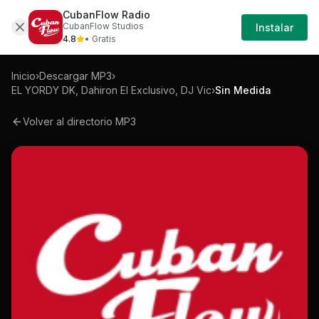
CubanFlow Radio
Iniciar
Mp3
El-yordy-dk-dahiron-el-exclusivo-dj-vi
CubanFlow Studios
Instalar
Sesión
4.8
• Gratis
Inicio
›
Descargar MP3
›
EL YORDY DK, Dahiron El Exclusivo, DJ Vic
›
Sin Medida
Volver al directorio MP3