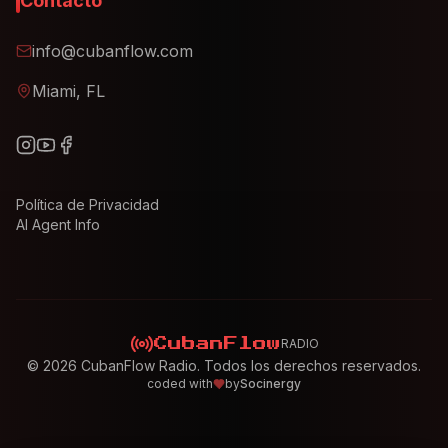
Contacto
info@cubanflow.com
Miami, FL
Política de Privacidad
AI Agent Info
RADIO
CubanFlow
©
2026
CubanFlow Radio. Todos los derechos reservados.
coded with
by
Socinergy