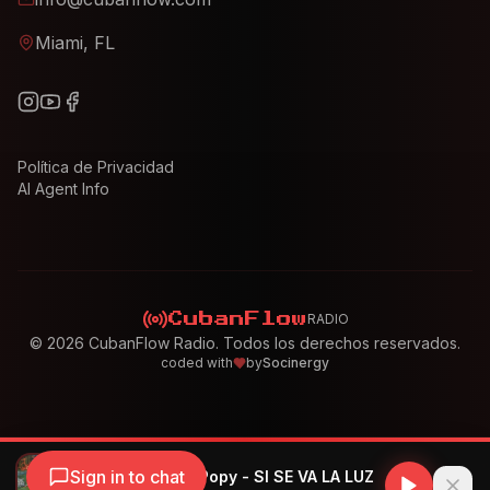
Miami, FL
Política de Privacidad
AI Agent Info
RADIO
CubanFlow
©
2026
CubanFlow Radio. Todos los derechos reservados.
coded with
by
Socinergy
Sign in to chat
KENDAYA, Wow Popy - SI SE VA LA LUZ