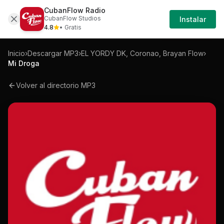
CubanFlow Radio
Iniciar
Mp3
El-yordy-dk-coronao-brayan-flow-mi-dr
CubanFlow Studios
Instalar
Sesión
4.8
• Gratis
Inicio
›
Descargar MP3
›
EL YORDY DK, Coronao, Brayan Flow
›
Mi Droga
Volver al directorio MP3