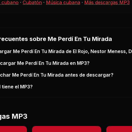
 cubano
·
Cubatón
·
Música cubana
·
Más descargas MP3
recuentes sobre
Me Perdí En Tu Mirada
argar
Me Perdí En Tu Mirada
de El Rojo, Nestor Meness,
scargar
Me Perdí En Tu Mirada
en MP3?
uchar
Me Perdí En Tu Mirada
antes de descargar?
 tiene el MP3?
gas MP3