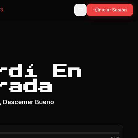
p3
Iniciar Sesión
rdí En
rada
s, Descemer Bueno