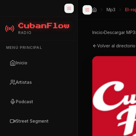
Mp3
El-r
CubanFlow
Inicio
›
Descargar MP3
RADIO
Volver al directori
MENÚ PRINCIPAL
Inicio
Artistas
Podcast
Street Segment