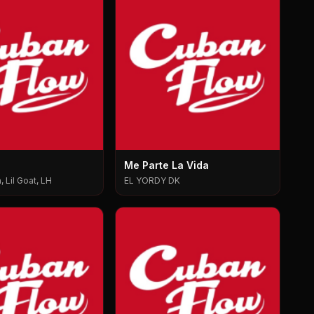
Me Parte La Vida
 Lil Goat, LH
EL YORDY DK