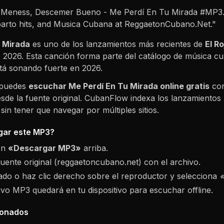
r Meness, Descemer Bueno - Me Perdí En Tu Mirada #MP3.
arto hits, and Musica Cubana at ReggaetonCubano.Net."
u Mirada
es uno de los lanzamientos más recientes de
El R
e 2026
. Esta canción forma parte del catálogo de música c
tá sonando fuerte en
2026
.
 puedes
escuchar
Me Perdí En Tu Mirada
online gratis
con
sde la fuente original. CubanFlow indexa los lanzamientos 
in tener que navegar por múltiples sitios.
ar este MP3?
ón
«Descargar MP3»
arriba.
fuente original (reggaetoncubano.net) con el archivo.
do o haz clic derecho sobre el reproductor y selecciona
hivo MP3 quedará en tu dispositivo para escuchar offline.
ionados