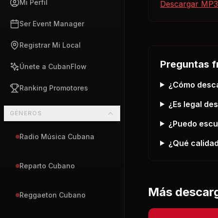
Mi Perfil
Descargar MP3
Ser Event Manager
Registrar Mi Local
Preguntas f
Únete a CubanFlow
¿Cómo desc
Ranking Promotores
¿Es legal de
GÉNEROS
¿Puedo esc
Radio Música Cubana
¿Qué calidad
Reparto Cubano
Más descar
Reggaeton Cubano