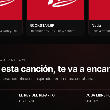
ROCKSTAR.RP
Nada
i & Nesty, Dale
Helabusador, Rey Tony, 6ix9ine
Salvi & Yohan
L CUBANFLOW
a esta canción, te va a enca
ccesorios oficiales inspirados en la música cubana.
EL REY DEL REPARTO
CUBA LIBRE F
USD
17.96
USD
17.96