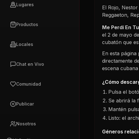
Lugares
El Rojo, Nesto
Reggaeton, Rep
Productos
Me Perdí En T
el
2 de mayo d
cubatón que es
Locales
En esta página
directamente de
Chat en Vivo
escena cubana s
¿Cómo descarg
Comunidad
Pulsa el bot
Se abrirá la 
Publicar
Mantén pulsa
Listo: el arc
Nosotros
Géneros relac