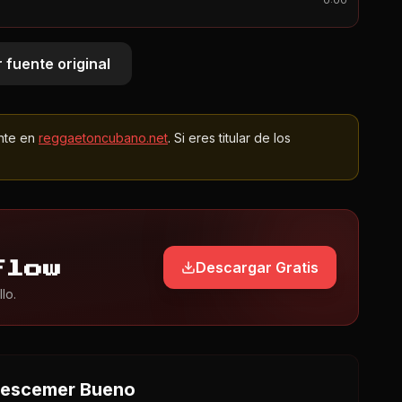
0:00
 fuente original
nte en
reggaetoncubano.net
. Si eres titular de los
Descargar Gratis
Flow
lo.
 Descemer Bueno