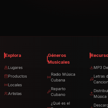
Explora
Géneros
Recurs
Musicales
Lugares
MP3 De
Radio Música
Productos
Letras 
Cubana
Cancio
Locales
Reparto
Distribu
Artistas
Cubano
Música
¿Qué es el
Descar