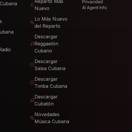
Reparto Más
Privacidad
 Cubana
AI Agent Info
Nuevo
Lo Más Nuevo
s
del Reparto
Cubana
Descargar
Reggaetón
Radio
Cubano
Descargar
Salsa Cubana
Descargar
Timba Cubana
Descargar
Cubatón
Novedades
Música Cubana