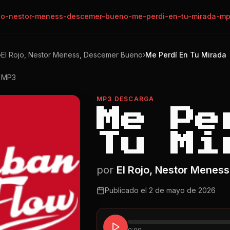
ojo-nestor-meness-descemer-bueno-me-perdi-en-tu-mirada-m
›
El Rojo, Nestor Meness, Descemer Bueno
›
Me Perdí En Tu Mirada
o MP3
MP3 DESCARGA
Me Pe
Tu Mi
por
El Rojo, Nestor Menes
Publicado el
2 de mayo de 2026