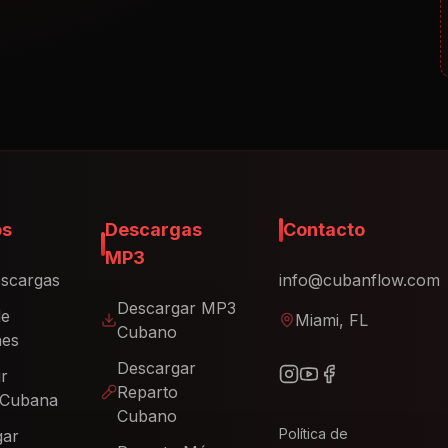
os
Descargas
Contacto
MP3
scargas
info@cubanflow.com
Descargar MP3
de
Miami, FL
Cubano
nes
Descargar
ir
Reparto
 Cubana
Cubano
Política de
gar