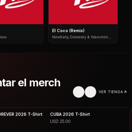
El Coco (Remix)
luis
NinoKarly, Duniesky & Yabositoh
Pks
ntar el merch
VER TIENDA
OREVER 2026 T-Shirt
CUBA 2026 T-Shirt
USD
25.00