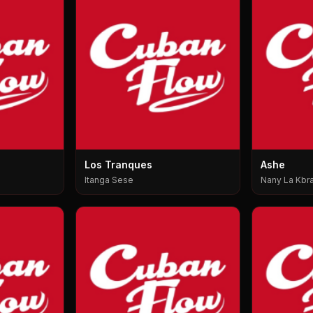
Los Tranques
Ashe
Itanga Sese
Nany La Kbra,