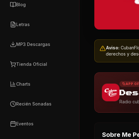
Blog
Letras
MP3 Descargas
Aviso:
CubanFlow
derechos y dese
Tienda Oficial
Charts
APP OF
Des
Radio cub
Recién Sonadas
Eventos
Sobre
Me Pe