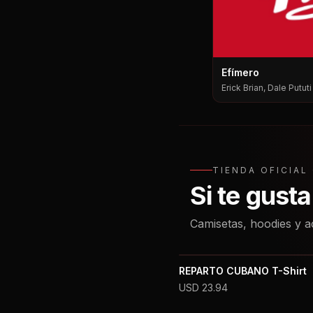
Efímero
Erick Brian, Dale Putut
Pututi, Nesty
TIENDA OFICIA
Si te gust
Camisetas, hoodies y a
REPARTO CUBANO T-Shirt
USD
23.94